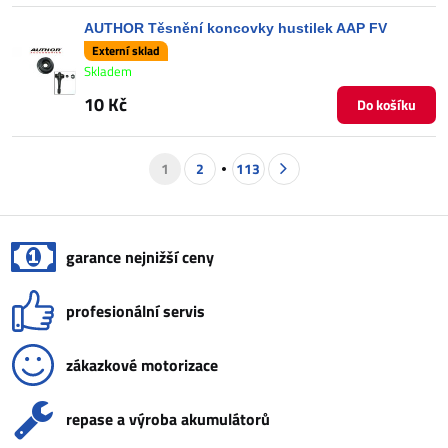
AUTHOR Těsnění koncovky hustilek AAP FV
Externí sklad
Skladem
10 Kč
Do košíku
1
2
113
garance nejnižší ceny
profesionální servis
zákazkové motorizace
repase a výroba akumulátorů