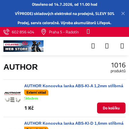
Otevřeno od 14.7.2026, od 11.00 hod
✕
VÝPRODEJ skladových elektrokol na prodejně, SLEVY 50%
Prodej,
servis
celoročně.
Výroba akumulátorů Lifepo4
.
602 856 404
Praha 5 - Radotín
1016
AUTHOR
produktů
AUTHOR Koncovka lanka ABS-Kl-A 1,2mm stříbrná
Externí sklad
Skladem
1 Kč
Do košíku
AUTHOR Koncovka lanka ABS-Kl-D 1,6mm stříbrná