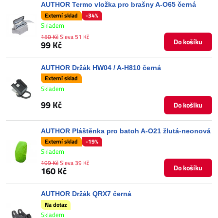
AUTHOR Termo vložka pro brašny A-O65 černá
Externí sklad
-34%
Skladem
150 Kč
Sleva 51 Kč
Do košíku
99 Kč
AUTHOR Držák HW04 / A-H810 černá
Externí sklad
Skladem
99 Kč
Do košíku
AUTHOR Pláštěnka pro batoh A-O21 žlutá-neonová
Externí sklad
-19%
Skladem
199 Kč
Sleva 39 Kč
Do košíku
160 Kč
AUTHOR Držák QRX7 černá
Na dotaz
Skladem