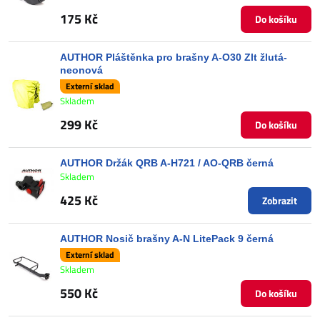
175 Kč
Do košíku
AUTHOR Pláštěnka pro brašny A-O30 Zlt žlutá-
neonová
Externí sklad
Skladem
299 Kč
Do košíku
AUTHOR Držák QRB A-H721 / AO-QRB černá
Skladem
425 Kč
Zobrazit
AUTHOR Nosič brašny A-N LitePack 9 černá
Externí sklad
Skladem
550 Kč
Do košíku