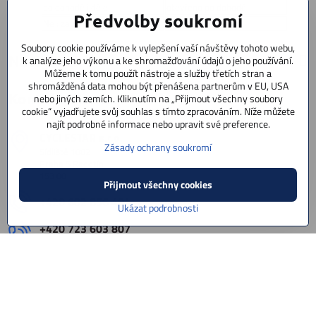
po dohodě i déle
otevřeno po dohodě
Předvolby soukromí
Ne : zavřeno
Ne : zavřeno
Soubory cookie používáme k vylepšení vaší návštěvy tohoto webu,
Navigace:
k analýze jeho výkonu a ke shromažďování údajů o jeho používání.
Můžeme k tomu použít nástroje a služby třetích stran a
shromážděná data mohou být přenášena partnerům v EU, USA
Kontaktujte nás
nebo jiných zemích. Kliknutím na „Přijmout všechny soubory
cookie“ vyjadřujete svůj souhlas s tímto zpracováním. Níže můžete
najít podrobné informace nebo upravit své preference.
CYCLESTAR s​.r​.o​.
Zásady ochrany soukromí
Sídliště 1082
Praha 5 Radotín
153 00
Přijmout všechny cookies
+420 602 856 404
Ukázat podrobnosti
+420 723 603 807
servis
info​@cyclestar​.cz
©
2026
Copyright
Předvolby soukromí
Zásady ochrany soukromí