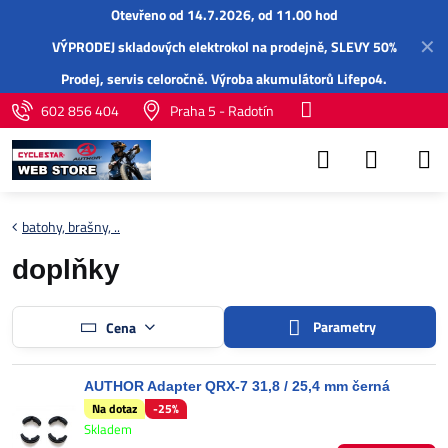
Otevřeno od 14.7.2026, od 11.00 hod
✕
VÝPRODEJ skladových elektrokol na prodejně, SLEVY 50%
Prodej,
servis
celoročně.
Výroba akumulátorů Lifepo4
.
602 856 404
Praha 5 - Radotín
batohy, brašny, ..
doplňky
Parametry
Cena
AUTHOR Adapter QRX-7 31,8 / 25,4 mm černá
Na dotaz
-25%
Skladem