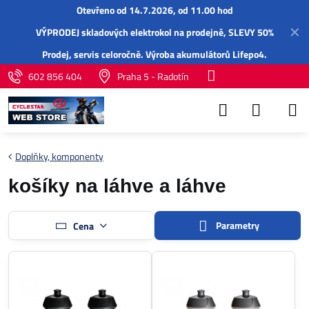
Otevřeno od 14.7.2026, od 11.00 hod
✕
VÝPRODEJ skladových elektrokol na prodejně, SLEVY 50%
Prodej,
servis
celoročně.
Výroba akumulátorů Lifepo4
.
602 856 404
Praha 5 - Radotín
Doplňky, komponenty
košíky na láhve a láhve
Parametry
Cena