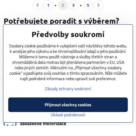
1
2
3
5
Potřebujete poradit s výběrem?
Kontaktujte nás:
Předvolby soukromí
Soubory cookie používáme k vylepšení vaší návštěvy tohoto webu,
602 856 404
k analýze jeho výkonu a ke shromažďování údajů o jeho používání.
Můžeme k tomu použít nástroje a služby třetích stran a
info​@cyclestar​.cz
shromážděná data mohou být přenášena partnerům v EU, USA
nebo jiných zemích. Kliknutím na „Přijmout všechny soubory
cookie“ vyjadřujete svůj souhlas s tímto zpracováním. Níže můžete
najít podrobné informace nebo upravit své preference.
Zásady ochrany soukromí
garance nejnižší ceny
Přijmout všechny cookies
profesionální servis
Ukázat podrobnosti
zákazkové motorizace