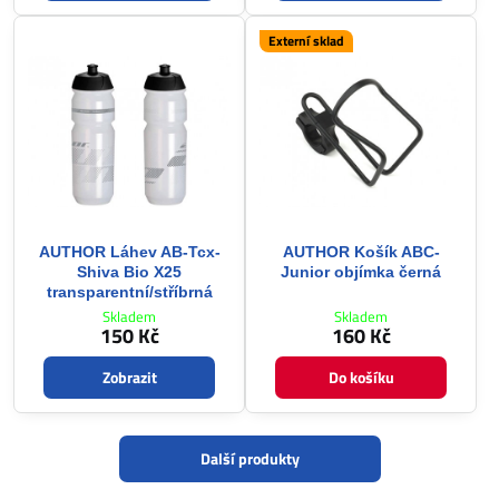
Externí sklad
AUTHOR Láhev AB-Tcx-
AUTHOR Košík ABC-
Shiva Bio X25
Junior objímka černá
transparentní/stříbrná
Skladem
Skladem
150 Kč
160 Kč
Zobrazit
Do košíku
Další produkty