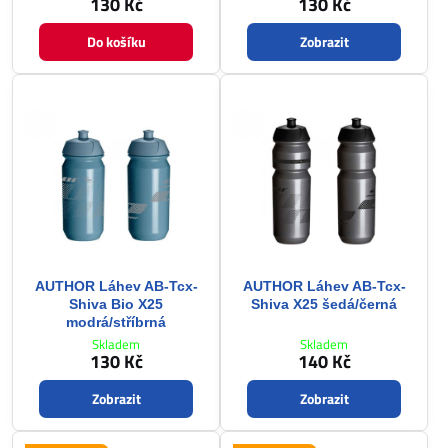
130 Kč
130 Kč
Do košíku
Zobrazit
AUTHOR Láhev AB-Tcx-
AUTHOR Láhev AB-Tcx-
Shiva Bio X25
Shiva X25 šedá/černá
modrá/stříbrná
Skladem
Skladem
130 Kč
140 Kč
Zobrazit
Zobrazit