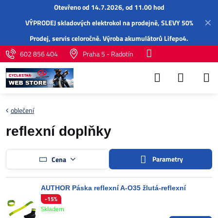
Otevřeno od 14.7.2026, od 11.00 hod
✕
VÝPRODEJ skladových elektrokol na prodejně, SLEVY 50%
Prodej,
servis
celoročně.
Výroba akumulátorů Lifepo4
.
602 856 404
Praha 5 - Radotín
oblečení
reflexní doplňky
Parametry
Cena
AUTHOR Páska reflexní A-O35 žlutá-reflexní
-15%
Skladem