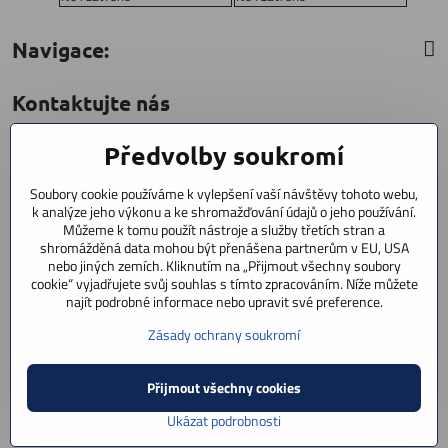
Navigace:
Kontaktujte nás
Předvolby soukromí
CYCLESTAR s​.r​.o​.
Sídliště 1082
Soubory cookie používáme k vylepšení vaší návštěvy tohoto webu,
Praha 5 Radotín
k analýze jeho výkonu a ke shromažďování údajů o jeho používání.
153 00
Můžeme k tomu použít nástroje a služby třetích stran a
+420 602 856 404
shromážděná data mohou být přenášena partnerům v EU, USA
nebo jiných zemích. Kliknutím na „Přijmout všechny soubory
cookie“ vyjadřujete svůj souhlas s tímto zpracováním. Níže můžete
+420 723 603 807
najít podrobné informace nebo upravit své preference.
servis
Zásady ochrany soukromí
info​@cyclestar​.cz
Přijmout všechny cookies
©
2026
Copyright
Předvolby soukromí
Zásady ochrany soukromí
Ukázat podrobnosti
Vytvořeno systémem:
ByznysWeb.cz