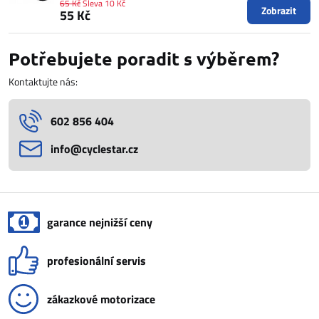
65 Kč
Sleva 10 Kč
Zobrazit
55 Kč
Potřebujete poradit s výběrem?
Kontaktujte nás:
602 856 404
info​@cyclestar​.cz
garance nejnižší ceny
profesionální servis
zákazkové motorizace