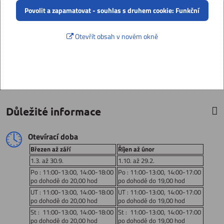
Povolit a zapamatovat - souhlas s druhem cookie: Funkční
Otevřít obsah v novém okně
Důležité informace
Otevírací doba
Březen až září
Říjen až únor
1.3. až 30.9.
1.10. až 29.2.
Po : 11:00-13:00, 14:00-18:00
Po : 11:00-13:00, 14:00-17:00
po dohodě do 20,00 hod
po dohodě do 19,00 hod
UT : 11:00-13:00, 14:00-18:00
UT : 11:00-13:00, 14:00-17:00
po dohodě do 20,00 hod
po dohodě do 19,00 hod
St : 11:00-13:00, 14:00-18:00
St : 11:00-13:00, 14:00-17:00
po dohodě do 20,00 hod
po dohodě do 19,00 hod