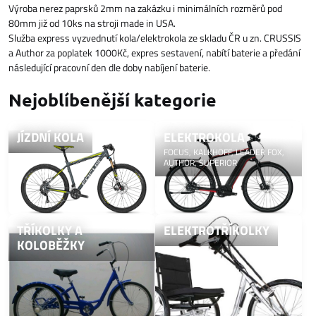
Výroba nerez paprsků 2mm na zakázku i minimálních rozměrů pod
80mm již od 10ks na stroji made in USA.
Služba express vyzvednutí kola/elektrokola ze skladu ČR u zn. CRUSSIS
a Author za poplatek 1000Kč, expres sestavení, nabítí baterie a předání
následující pracovní den dle doby nabíjení baterie.
Nejoblíbenější kategorie
JÍZDNÍ KOLA
ELEKTROKOLA
FOCUS, KALKHOFF, LEADER FOX,
AUTHOR, SUPERIOR
TŘÍKOLKY A
ELEKTROTŘÍKOLKY
KOLOBĚŽKY