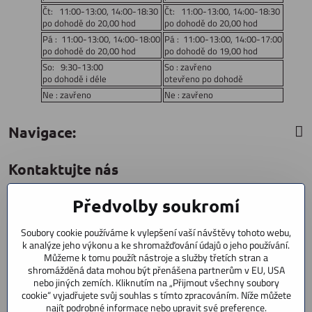
Čt: 11:00-13:00, 14:00-18:30
Čt: 11:00-13:00, 14:00-18:30
po dohodě do 20,00 hod
po dohodě do 20,00 hod
Pá : 11:00-13:00, 14:00-18:00
Pá : 11:00-13:00, 14:00-17:00
po dohodě do 20,00 hod
po dohodě do 19,00 hod
So: 9:30-13:00
So : zavřeno
po dohodě i déle
otevřeno po dohodě
Ne : zavřeno
Ne : zavřeno
Navigace:
Kontaktujte nás
Předvolby soukromí
CYCLESTAR s​.r​.o​.
Sídliště 1082
Soubory cookie používáme k vylepšení vaší návštěvy tohoto webu,
Praha 5 Radotín
k analýze jeho výkonu a ke shromažďování údajů o jeho používání.
153 00
Můžeme k tomu použít nástroje a služby třetích stran a
+420 602 856 404
shromážděná data mohou být přenášena partnerům v EU, USA
nebo jiných zemích. Kliknutím na „Přijmout všechny soubory
cookie“ vyjadřujete svůj souhlas s tímto zpracováním. Níže můžete
+420 723 603 807
najít podrobné informace nebo upravit své preference.
servis