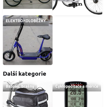
ELEKTROKOLOBĚŽKY
Další kategorie
Batohy, brašny
Cyklopočítače a měřiče