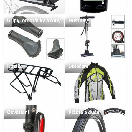
Gripy, omotávky a rohy
Hustilky
Nosiče
Oblečení
Osvětlení
Pláště a duše