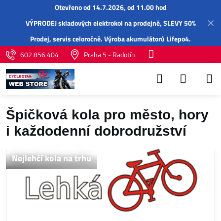
Otevřeno od 14.7.2026, od 11.00 hod
✕
VÝPRODEJ skladových elektrokol na prodejně, SLEVY 50%
Prodej,
servis
celoročně.
Výroba akumulátorů Lifepo4
.
602 856 404
Praha 5 - Radotín
Špičková kola pro město, hory
i každodenní dobrodružství
Nejlehčí kola na trhu