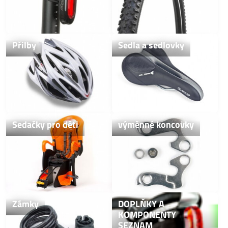
Přilby
Sedla a sedlovky
Sedačky pro děti
výměnné koncovky
Zámky
DOPLŇKY A
KOMPONENTY
SEZNAM