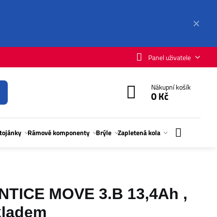
✕
Panel uživatele
Nákupní košík
0 Kč
stojánky
Rámové komponenty
Brýle
Zapletená kola
ENTICE MOVE 3.B 13,4Ah ,
skladem