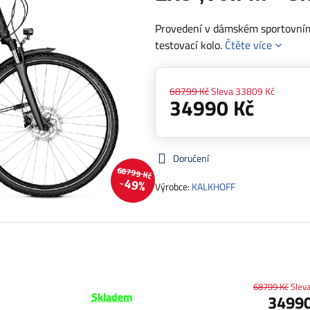
Provedení v dámském sportovním
testovací kolo.
Čtěte více
68799 Kč
Sleva
33809 Kč
34990 Kč
Doručení
68799 Kč
49%
Výrobce:
KALKHOFF
68799 Kč
Slev
Skladem
34990