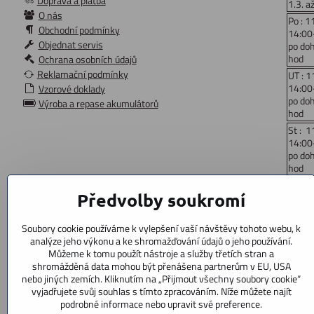
Doprava a platba
1.3. a
O nás
Po : 1
Obchodní podmínky
14:00
Objednat servis
po do
hod
Ochrana osobních údajů
Reklamační podmínky
UT : 1
14:00
Vzorové doklady
po do
Výroba a repase akumulátorů
hod
St : 1
14:00
po do
hod
Čt: 1
Předvolby soukromí
14:00
po do
hod
Soubory cookie používáme k vylepšení vaší návštěvy tohoto webu, k
Pá : 
analýze jeho výkonu a ke shromažďování údajů o jeho používání.
14:00
Můžeme k tomu použít nástroje a služby třetích stran a
po do
shromážděná data mohou být přenášena partnerům v EU, USA
hod
nebo jiných zemích. Kliknutím na „Přijmout všechny soubory cookie“
vyjadřujete svůj souhlas s tímto zpracováním. Níže můžete najít
So: 9
podrobné informace nebo upravit své preference.
po doh