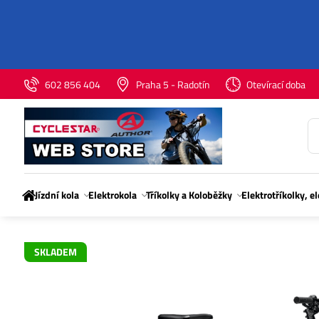
602 856 404
Praha 5 - Radotín
Otevírací doba
Jízdní kola
Elektrokola
Tříkolky a Koloběžky
Elektrotříkolky, e
SKLADEM