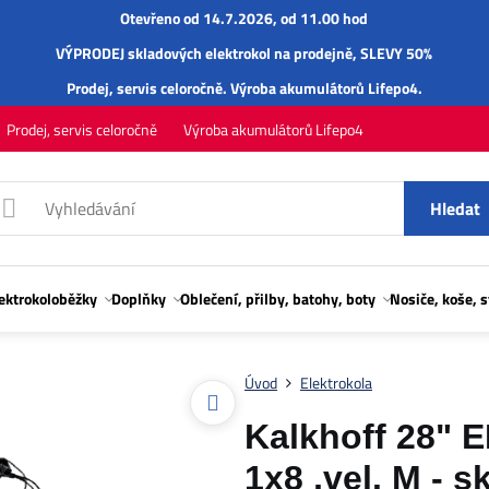
Otevřeno od 14.7.2026, od 11.00 hod
VÝPRODEJ skladových elektrokol na prodejně, SLEVY 50%
Prodej,
servis
celoročně.
Výroba akumulátorů Lifepo4
.
Prodej, servis celoročně
Výroba akumulátorů Lifepo4
Hledat
lektrokoloběžky
Doplňky
Oblečení, přilby, batohy, boty
Nosiče, koše, 
Úvod
Elektrokola
Kalkhoff 28" 
1x8 ,vel. M - 