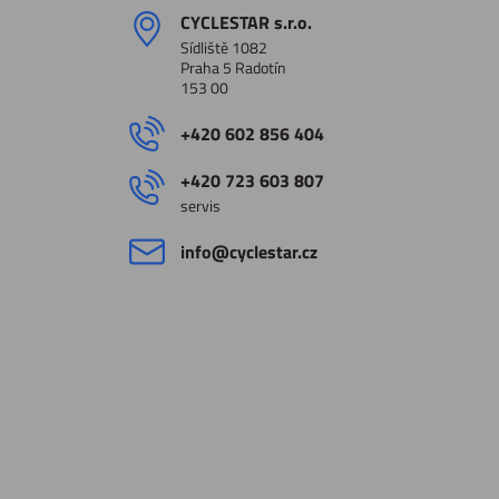
CYCLESTAR s​.r​.o​.
Sídliště 1082
Praha 5 Radotín
153 00
+420 602 856 404
+420 723 603 807
servis
info​@cyclestar​.cz