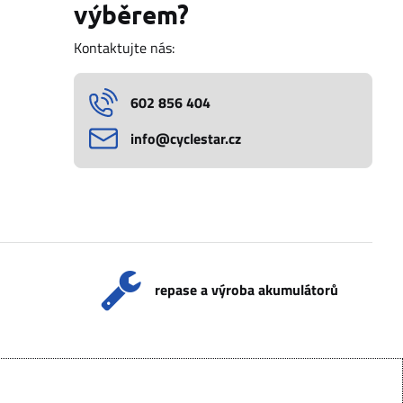
výběrem?
Kontaktujte nás:
602 856 404
info​@cyclestar​.cz
repase a výroba akumulátorů