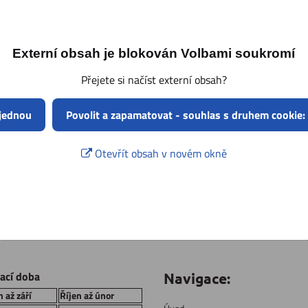
Externí obsah je blokován Volbami soukromí
Přejete si načíst externí obsah?
 jednou
Povolit a zapamatovat - souhlas s druhem cookie:
Otevřít obsah v novém okně
rací doba
Navigace:
 až září
Říjen až únor