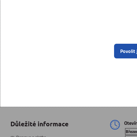
Povolit
Oteví
Důležité informace
Březen