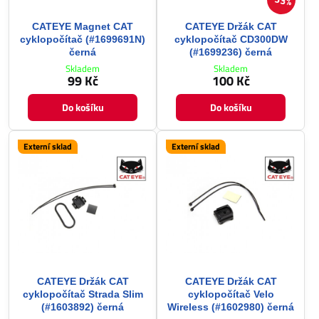
33%
CATEYE Magnet CAT
CATEYE Držák CAT
cyklopočítač (#1699691N)
cyklopočítač CD300DW
černá
(#1699236) černá
Skladem
Skladem
99 Kč
100 Kč
Do košíku
Do košíku
Externí sklad
Externí sklad
CATEYE Držák CAT
CATEYE Držák CAT
cyklopočítač Strada Slim
cyklopočítač Velo
(#1603892) černá
Wireless (#1602980) černá