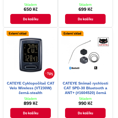
Skladem
Skladem
650 Kč
699 Kč
Do košíku
Do košíku
Externí sklad
Externí sklad
10%
CATEYE Cyklopočítač CAT
CATEYE Snímač rychlosti
Velo Wireless (VT230W)
CAT SPD-30 Bluetooth a
černá-stealth
ANT+ (#1604520) černá
Skladem
Skladem
899 Kč
990 Kč
Do košíku
Do košíku