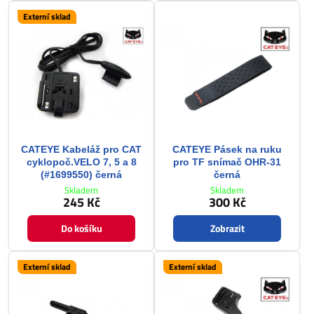
Externí sklad
CATEYE Kabeláž pro CAT
CATEYE Pásek na ruku
cyklopoč.VELO 7, 5 a 8
pro TF snímač OHR-31
(#1699550) černá
černá
Skladem
Skladem
245 Kč
300 Kč
Do košíku
Zobrazit
Externí sklad
Externí sklad