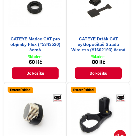
CATEYE Matice CAT pro
CATEYE Držák CAT
objímky Flex (#5343520)
cyklopočítač Strada
černá
Wireless (#1602193) černá
Skladem
Skladem
60 Kč
80 Kč
Do košíku
Do košíku
Externí sklad
Externí sklad