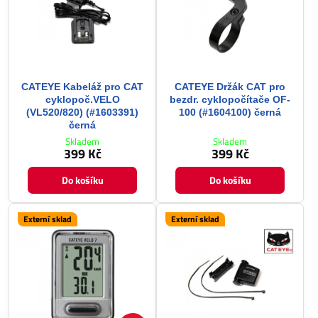
CATEYE Kabeláž pro CAT
CATEYE Držák CAT pro
cyklopoč.VELO
bezdr. cyklopočítače OF-
(VL520/820) (#1603391)
100 (#1604100) černá
černá
Skladem
Skladem
399 Kč
399 Kč
Do košíku
Do košíku
Externí sklad
Externí sklad