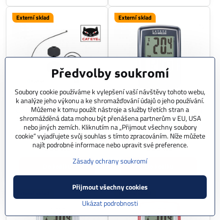
Externí sklad
Externí sklad
Předvolby soukromí
Soubory cookie používáme k vylepšení vaší návštěvy tohoto webu,
k analýze jeho výkonu a ke shromažďování údajů o jeho používání.
Můžeme k tomu použít nástroje a služby třetích stran a
CATEYE Snímač kadence
CATEYE Cyklopočítač CAT
shromážděná data mohou být přenášena partnerům v EU, USA
CAT CDC-30 Bluetooth a
Velo Wireless (VT230W)
nebo jiných zemích. Kliknutím na „Přijmout všechny soubory
ANT+ (#1604530) černá
černá
cookie“ vyjadřujete svůj souhlas s tímto zpracováním. Níže můžete
Skladem
Skladem
najít podrobné informace nebo upravit své preference.
990 Kč
999 Kč
Zásady ochrany soukromí
Do košíku
Do košíku
Přijmout všechny cookies
Externí sklad
Externí sklad
Ukázat podrobnosti