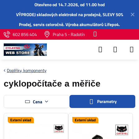
Otevřeno od 14.7.2026, od 11.00 hod
✕
VÝPRODEJ skladových elektrokol na prodejně, SLEVY 50%
Prodej,
servis
celoročně.
Výroba akumulátorů Lifepo4
.
602 856 404
Praha 5 - Radotín
Doplňky, komponenty
cyklopočítače a měřiče
Parametry
Cena
Externí sklad
Externí sklad