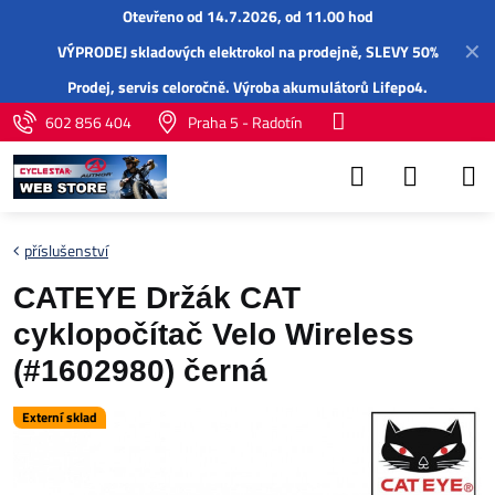
Otevřeno od 14.7.2026, od 11.00 hod
✕
VÝPRODEJ skladových elektrokol na prodejně, SLEVY 50%
Prodej,
servis
celoročně.
Výroba akumulátorů Lifepo4
.
602 856 404
Praha 5 - Radotín
příslušenství
CATEYE Držák CAT
cyklopočítač Velo Wireless
(#1602980) černá
Externí sklad