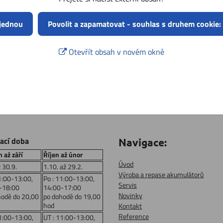
 jednou
Povolit a zapamatovat - souhlas s druhem cookie:
Otevřít obsah v novém okně
rací doba
Navigace:
 až září
Říjen až únor
Úvod
ž 30.9.
1.10. až 29.2.
Výroba a repase akumulátorů
1:00-13:00,
Po : 11:00-13:00,
Servis
-18:00
14:00-17:00
Novinky
hodě do 20,00
po dohodě do 19,00
hod
Kontakt
Reference
1:00-13:00,
UT : 11:00-13:00,