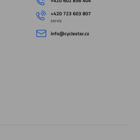
+420 602 856 404
+420 723 603 807
servis
info​@cyclestar​.cz