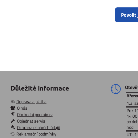
Povolit
Oteví
Důležité informace
Březen
Doprava a platba
1.3. a
O nás
Po : 1
Obchodní podmínky
14:00
Objednat servis
po do
hod
Ochrana osobních údajů
Reklamační podmínky
UT : 1