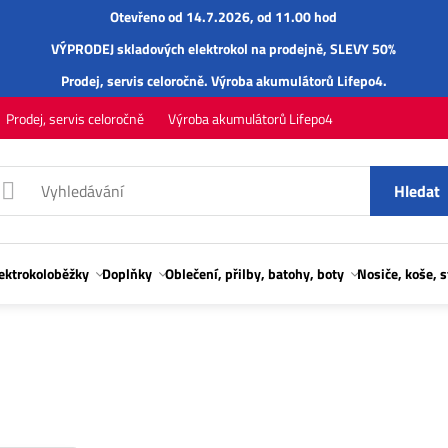
Otevřeno od 14.7.2026, od 11.00 hod
VÝPRODEJ skladových elektrokol na prodejně, SLEVY 50%
Prodej,
servis
celoročně.
Výroba akumulátorů Lifepo4
.
Prodej, servis celoročně
Výroba akumulátorů Lifepo4
Hledat
lektrokoloběžky
Doplňky
Oblečení, přilby, batohy, boty
Nosiče, koše, 