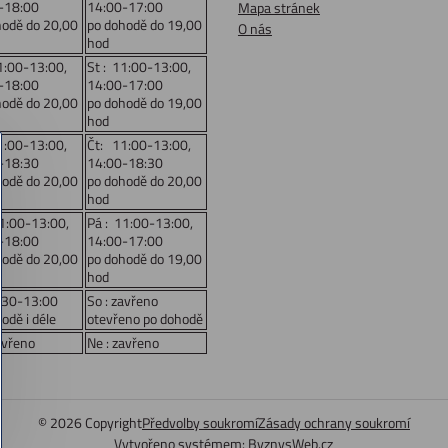
-18:00
14:00-17:00
Mapa stránek
hodě do 20,00
po dohodě do 19,00
O nás
hod
1:00-13:00,
St : 11:00-13:00,
-18:00
14:00-17:00
hodě do 20,00
po dohodě do 19,00
hod
1:00-13:00,
Čt: 11:00-13:00,
-18:30
14:00-18:30
hodě do 20,00
po dohodě do 20,00
hod
11:00-13:00,
Pá : 11:00-13:00,
-18:00
14:00-17:00
hodě do 20,00
po dohodě do 19,00
hod
:30-13:00
So : zavřeno
odě i déle
otevřeno po dohodě
avřeno
Ne : zavřeno
©
2026
Copyright
Předvolby soukromí
Zásady ochrany soukromí
Vytvořeno systémem:
ByznysWeb.cz