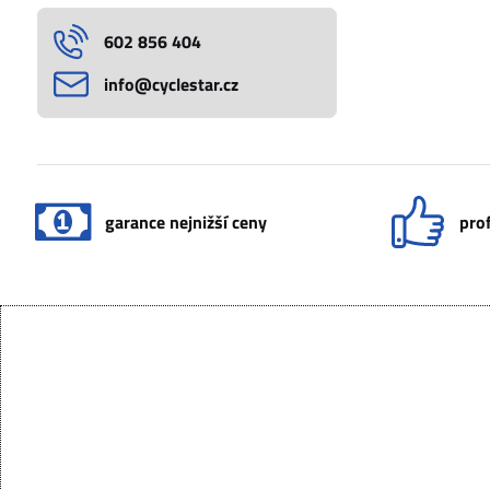
602 856 404
info​@cyclestar​.cz
garance nejnižší ceny
prof