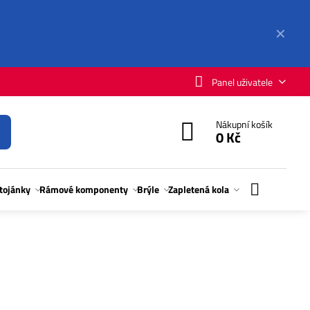
✕
Panel uživatele
Nákupní košík
0 Kč
stojánky
Rámové komponenty
Brýle
Zapletená kola