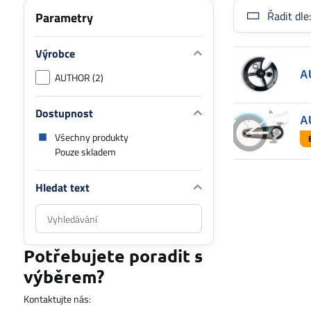
Řadit dle
Parametry
Výrobce
A
AUTHOR (2)
Dostupnost
A
Všechny produkty
Pouze skladem
Hledat text
Prohledat
výsledky
filtru
Potřebujete poradit s
fulltextem
výběrem?
Kontaktujte nás: