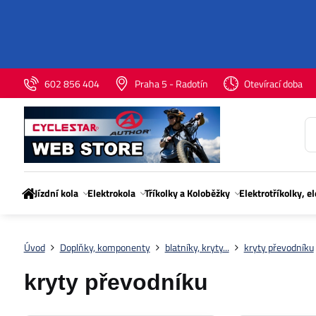
602 856 404
Praha 5 - Radotín
Otevírací doba
Jízdní kola
Elektrokola
Tříkolky a Koloběžky
Elektrotříkolky, e
Úvod
Doplňky, komponenty
blatníky, kryty...
kryty převodníku
kryty převodníku