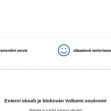
esionální servis
zákazkové motorizace
Externí obsah je blokován Volbami soukromí
Přejete si načíst externí obsah?