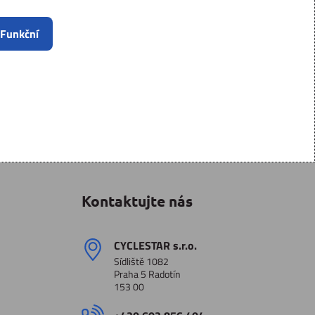
 Funkční
Kontaktujte nás
CYCLESTAR s​.r​.o​.
Sídliště 1082
Praha 5 Radotín
153 00