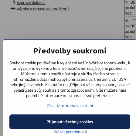
14:00
Vzorové doklady
po do
Výroba a repase akumulátorů
hod
St : 1
14:00
po do
hod
Čt: 1
Předvolby soukromí
14:00
po do
hod
Soubory cookie používáme k vylepšení vaší návštěvy tohoto webu, k
Pá : 
analýze jeho výkonu a ke shromažďování údajů o jeho používání.
14:00
Můžeme k tomu použít nástroje a služby třetích stran a
po do
shromážděná data mohou být přenášena partnerům v EU, USA
hod
nebo jiných zemích. Kliknutím na „Přijmout všechny soubory cookie“
vyjadřujete svůj souhlas s tímto zpracováním. Níže můžete najít
So: 9
podrobné informace nebo upravit své preference.
po doh
Ne : z
Zásady ochrany soukromí
Přijmout všechny cookies
Ukázat podrobnosti