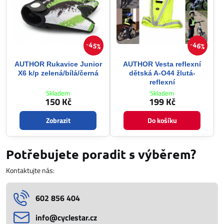
45%
46%
AUTHOR Rukavice Junior
AUTHOR Vesta reflexní
X6 k/p zelená/bílá/černá
dětská A-O44 žlutá-
reflexní
Skladem
Skladem
150 Kč
199 Kč
Zobrazit
Do košíku
Potřebujete poradit s výběrem?
Kontaktujte nás:
602 856 404
info​@cyclestar​.cz