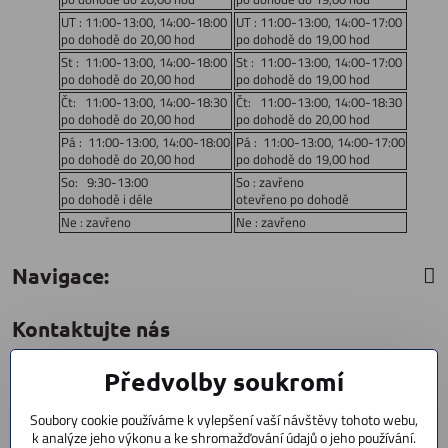
UT : 11:00-13:00, 14:00-18:00
UT : 11:00-13:00, 14:00-17:00
po dohodě do 20,00 hod
po dohodě do 19,00 hod
St : 11:00-13:00, 14:00-18:00
St : 11:00-13:00, 14:00-17:00
po dohodě do 20,00 hod
po dohodě do 19,00 hod
Čt: 11:00-13:00, 14:00-18:30
Čt: 11:00-13:00, 14:00-18:30
po dohodě do 20,00 hod
po dohodě do 20,00 hod
Pá : 11:00-13:00, 14:00-18:00
Pá : 11:00-13:00, 14:00-17:00
po dohodě do 20,00 hod
po dohodě do 19,00 hod
So: 9:30-13:00
So : zavřeno
po dohodě i déle
otevřeno po dohodě
Ne : zavřeno
Ne : zavřeno
Navigace:
Kontaktujte nás
Předvolby soukromí
CYCLESTAR s​.r​.o​.
Sídliště 1082
Soubory cookie používáme k vylepšení vaší návštěvy tohoto webu,
Praha 5 Radotín
k analýze jeho výkonu a ke shromažďování údajů o jeho používání.
153 00