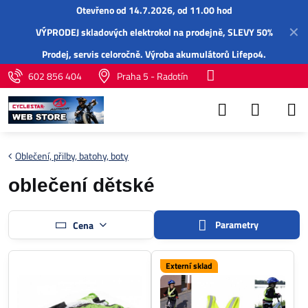
Otevřeno od 14.7.2026, od 11.00 hod
✕
VÝPRODEJ skladových elektrokol na prodejně, SLEVY 50%
Prodej,
servis
celoročně.
Výroba akumulátorů Lifepo4
.
602 856 404
Praha 5 - Radotín
Oblečení, přilby, batohy, boty
oblečení dětské
Parametry
Cena
Externí sklad