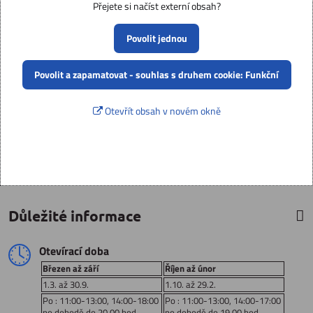
Přejete si načíst externí obsah?
Povolit jednou
Povolit a zapamatovat - souhlas s druhem cookie: Funkční
Otevřít obsah v novém okně
Důležité informace
Otevírací doba
Březen až září
Říjen až únor
1.3. až 30.9.
1.10. až 29.2.
Po : 11:00-13:00, 14:00-18:00
Po : 11:00-13:00, 14:00-17:00
po dohodě do 20,00 hod
po dohodě do 19,00 hod