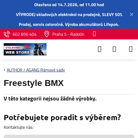
Otevřeno od 14.7.2026, od 11.00 hod
✕
VÝPRODEJ skladových elektrokol na prodejně, SLEVY 50%
Prodej,
servis
celoročně.
Výroba akumulátorů Lifepo4
.
602 856 404
Praha 5 - Radotín
AUTHOR / AGANG Rámové sady
Freestyle BMX
Potřebujete poradit s výběrem?
Kontaktujte nás: