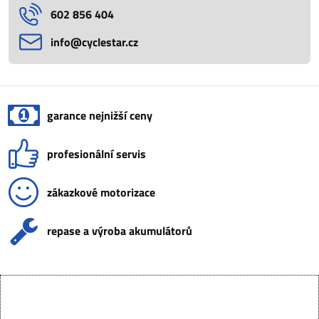
602 856 404
info​@cyclestar​.cz
garance nejnižší ceny
profesionální servis
zákazkové motorizace
repase a výroba akumulátorů