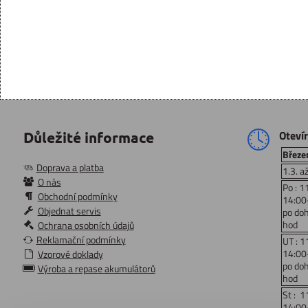
Oteví
Důležité informace
Březen
Doprava a platba
1.3. a
O nás
Po : 1
Obchodní podmínky
14:00
Objednat servis
po do
hod
Ochrana osobních údajů
Reklamační podmínky
UT : 1
14:00
Vzorové doklady
po do
Výroba a repase akumulátorů
hod
St : 1
14:00