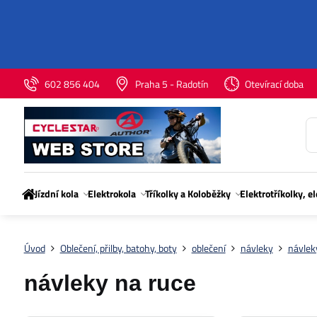
602 856 404
Praha 5 - Radotín
Otevírací doba
Jízdní kola
Elektrokola
Tříkolky a Koloběžky
Elektrotříkolky, e
Úvod
Oblečení, přilby, batohy, boty
oblečení
návleky
návlek
návleky na ruce