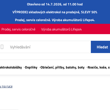
Otevřeno od 14.7.2026, od 11.00 hod
VÝPRODEJ skladových elektrokol na prodejně, SLEVY 50%
Prodej,
servis
celoročně.
Výroba akumulátorů Lifepo4
.
Prodej, servis celoročně
Výroba akumulátorů Lifepo4
Hledat
lektrokoloběžky
Doplňky
Oblečení, přilby, batohy, boty
Nosiče, koše, 
y na ruce