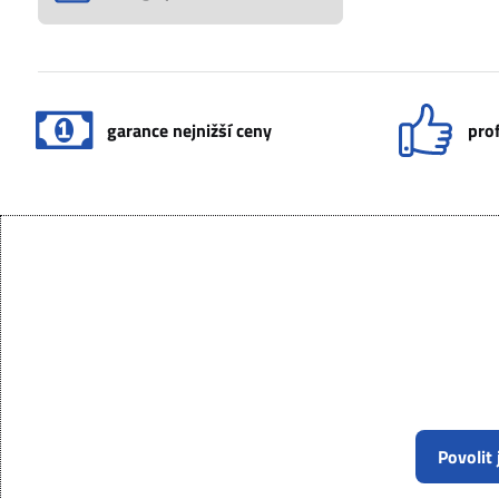
garance nejnižší ceny
prof
Povolit