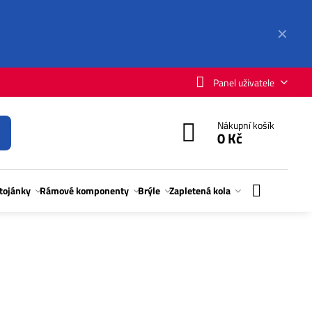
✕
Panel uživatele
Nákupní košík
0 Kč
stojánky
Rámové komponenty
Brýle
Zapletená kola