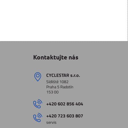
Kontaktujte nás
CYCLESTAR s​.r​.o​.
Sídliště 1082
Praha 5 Radotín
153 00
+420 602 856 404
+420 723 603 807
servis