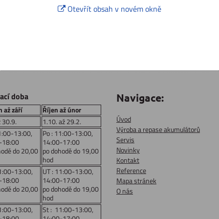
Otevřít obsah v novém okně
rací doba
Navigace:
 až září
Říjen až únor
Úvod
ž 30.9.
1.10. až 29.2.
Výroba a repase akumulátorů
1:00-13:00,
Po : 11:00-13:00,
Servis
-18:00
14:00-17:00
Novinky
hodě do 20,00
po dohodě do 19,00
hod
Kontakt
Reference
1:00-13:00,
UT : 11:00-13:00,
-18:00
14:00-17:00
Mapa stránek
hodě do 20,00
po dohodě do 19,00
O nás
hod
1:00-13:00,
St : 11:00-13:00,
-18:00
14:00-17:00