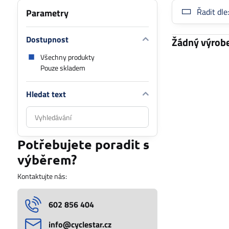
Řadit dle
Parametry
Dostupnost
Všechny produkty
Pouze skladem
Hledat text
Prohledat
výsledky
filtru
Potřebujete poradit s
fulltextem
výběrem?
Kontaktujte nás:
602 856 404
info​@cyclestar​.cz