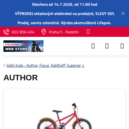
Otevřeno od 14.7.2026, od 11.00 hod
✕
VÝPRODEJ skladových elektrokol na prodejně, SLEVY 50%
Prodej,
servis
celoročně.
Výroba akumulátorů Lifepo4
.
602 856 404
Praha 5 - Radotín
Jízdní kola - Author, Focus, Kaklhoff, Superior, L
AUTHOR