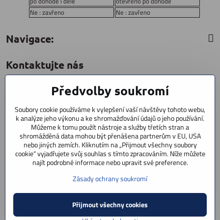
po dohodě i déle
otevřeno po dohodě
Ne : zavřeno
Ne : zavřeno
Navigace:
Kontaktujte nás
Předvolby soukromí
CYCLESTAR s​.r​.o​.
Sídliště 1082
Soubory cookie používáme k vylepšení vaší návštěvy tohoto webu,
Praha 5 Radotín
k analýze jeho výkonu a ke shromažďování údajů o jeho používání.
153 00
Můžeme k tomu použít nástroje a služby třetích stran a
+420 602 856 404
shromážděná data mohou být přenášena partnerům v EU, USA
nebo jiných zemích. Kliknutím na „Přijmout všechny soubory
cookie“ vyjadřujete svůj souhlas s tímto zpracováním. Níže můžete
+420 723 603 807
najít podrobné informace nebo upravit své preference.
servis
Zásady ochrany soukromí
info​@cyclestar​.cz
Přijmout všechny cookies
©
2026
Copyright
Předvolby soukromí
Zásady ochrany soukromí