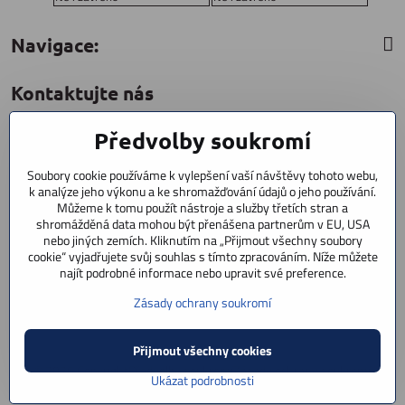
Navigace:
Kontaktujte nás
Předvolby soukromí
CYCLESTAR s​.r​.o​.
Sídliště 1082
Soubory cookie používáme k vylepšení vaší návštěvy tohoto webu,
Praha 5 Radotín
k analýze jeho výkonu a ke shromažďování údajů o jeho používání.
153 00
Můžeme k tomu použít nástroje a služby třetích stran a
+420 602 856 404
shromážděná data mohou být přenášena partnerům v EU, USA
nebo jiných zemích. Kliknutím na „Přijmout všechny soubory
cookie“ vyjadřujete svůj souhlas s tímto zpracováním. Níže můžete
+420 723 603 807
najít podrobné informace nebo upravit své preference.
servis
Zásady ochrany soukromí
info​@cyclestar​.cz
Přijmout všechny cookies
©
2026
Copyright
Předvolby soukromí
Zásady ochrany soukromí
Ukázat podrobnosti
Vytvořeno systémem:
ByznysWeb.cz