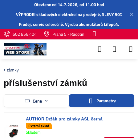
Otevřeno od 14.7.2026, od 11.00 hod
✕
VÝPRODEJ skladových elektrokol na prodejně, SLEVY 50%
Prodej,
servis
celoročně.
Výroba akumulátorů Lifepo4
.
602 856 404
Praha 5 - Radotín
zámky
příslušenství zámků
Parametry
Cena
AUTHOR Držák pro zámky ASL černá
Externí sklad
Skladem