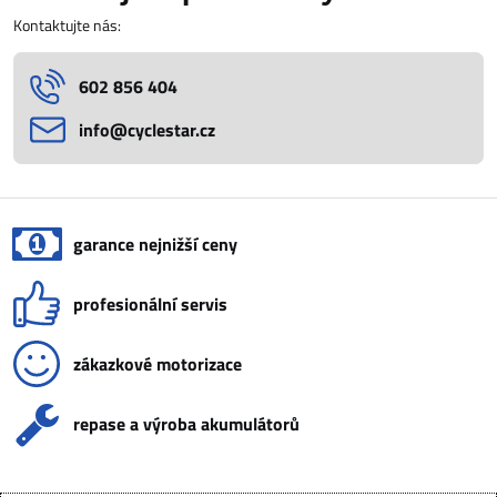
Kontaktujte nás:
602 856 404
info​@cyclestar​.cz
garance nejnižší ceny
profesionální servis
zákazkové motorizace
repase a výroba akumulátorů