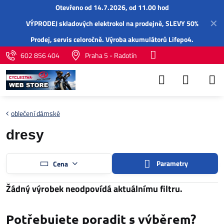
Otevřeno od 14.7.2026, od 11.00 hod
✕
VÝPRODEJ skladových elektrokol na prodejně, SLEVY 50%
Prodej,
servis
celoročně.
Výroba akumulátorů Lifepo4
.
602 856 404
Praha 5 - Radotín
oblečení dámské
dresy
Parametry
Cena
Potřebujete poradit s výběrem?