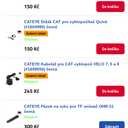
150 Kč
Do košíku
CATEYE Držák CAT pro cyklopočítač Quick
(#1604990) černá
Externí sklad
Skladem
150 Kč
Do košíku
CATEYE Kabeláž pro CAT cyklopoč.VELO 7, 5 a 8
(#1699550) černá
Externí sklad
Skladem
245 Kč
Do košíku
CATEYE Pásek na ruku pro TF snímač OHR-31
černá
Skladem
300 Kč
Zobrazit