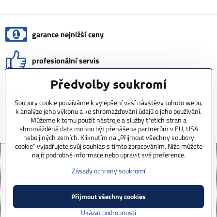
garance nejnižší ceny
profesionální servis
Předvolby soukromí
zákazkové motorizace
Soubory cookie používáme k vylepšení vaší návštěvy tohoto webu,
k analýze jeho výkonu a ke shromažďování údajů o jeho používání.
repase a výroba akumulátorů
Můžeme k tomu použít nástroje a služby třetích stran a
shromážděná data mohou být přenášena partnerům v EU, USA
nebo jiných zemích. Kliknutím na „Přijmout všechny soubory
cookie“ vyjadřujete svůj souhlas s tímto zpracováním. Níže můžete
najít podrobné informace nebo upravit své preference.
Zásady ochrany soukromí
Externí obsah je blokován Volbami soukromí
Přijmout všechny cookies
Přejete si načíst externí obsah?
Ukázat podrobnosti