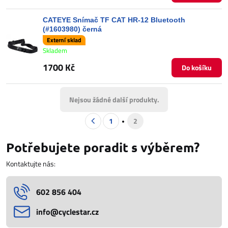
CATEYE Snímač TF CAT HR-12 Bluetooth
(#1603980) černá
Externí sklad
Skladem
1700 Kč
Do košíku
Nejsou žádné další produkty.
1
2
Potřebujete poradit s výběrem?
Kontaktujte nás:
602 856 404
info​@cyclestar​.cz