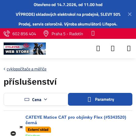
Otevřeno od 14.7.2026, od 11.00 hod
✕
VÝPRODEJ skladových elektrokol na prodejně, SLEVY 50%
Prodej,
servis
celoročně.
Výroba akumulátorů Lifepo4
.
602 856 404
Praha 5 - Radotín
cyklopočítače a měřiče
příslušenství
Parametry
Cena
CATEYE Matice CAT pro objímky Flex (#5343520)
černá
Externí sklad
Skladem