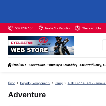
602 856 404
Praha 5 - Radotín
Otevírací doba
Jízdní kola
Elektrokola
Tříkolky a Koloběžky
Elektrotříkolky, e
Úvod
Doplňky, komponenty
rámy
AUTHOR / AGANG Rámové 
Adventure