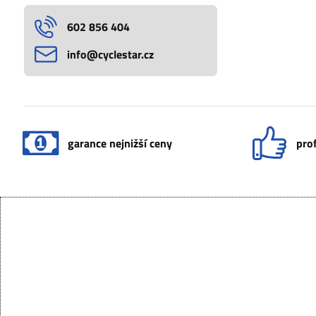
602 856 404
info​@cyclestar​.cz
garance nejnižší ceny
prof