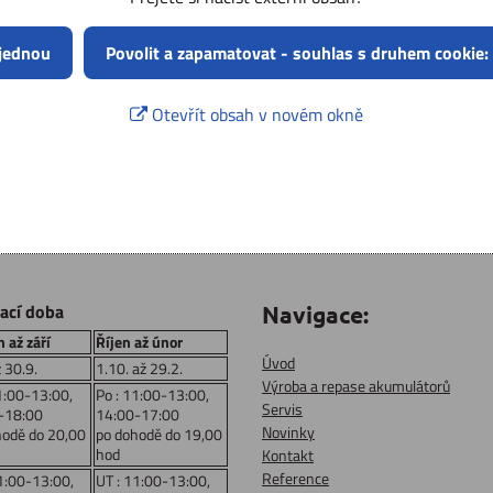
 jednou
Povolit a zapamatovat - souhlas s druhem cookie:
Otevřít obsah v novém okně
rací doba
Navigace:
 až září
Říjen až únor
Úvod
ž 30.9.
1.10. až 29.2.
Výroba a repase akumulátorů
1:00-13:00,
Po : 11:00-13:00,
Servis
-18:00
14:00-17:00
Novinky
hodě do 20,00
po dohodě do 19,00
hod
Kontakt
Reference
1:00-13:00,
UT : 11:00-13:00,