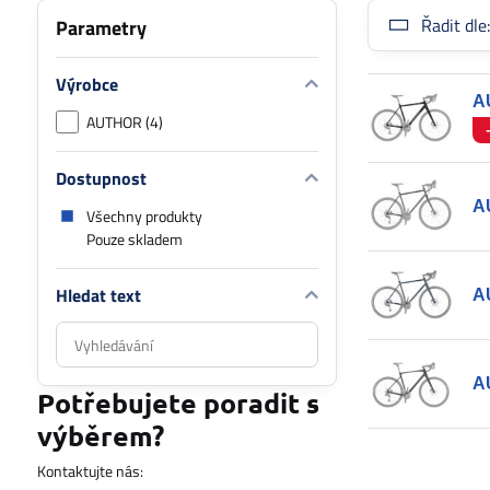
Řadit dle
Parametry
Výrobce
A
AUTHOR (4)
Dostupnost
A
Všechny produkty
Pouze skladem
Hledat text
A
Prohledat
výsledky
filtru
A
Potřebujete poradit s
fulltextem
výběrem?
Kontaktujte nás: