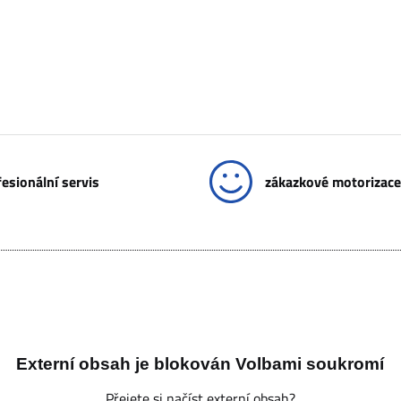
esionální servis
zákazkové motorizace
Externí obsah je blokován Volbami soukromí
Přejete si načíst externí obsah?