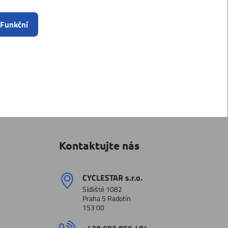
 Funkční
Kontaktujte nás
CYCLESTAR s​.r​.o​.
Sídliště 1082
Praha 5 Radotín
153 00