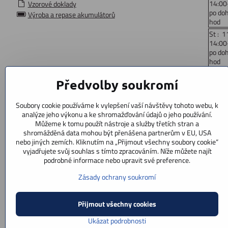
14:00
Vzorové doklady
po do
Výroba a repase akumulátorů
hod
St : 1
14:00
po do
hod
Čt: 1
Předvolby soukromí
14:00
po do
hod
Soubory cookie používáme k vylepšení vaší návštěvy tohoto webu, k
Pá : 
analýze jeho výkonu a ke shromažďování údajů o jeho používání.
14:00
Můžeme k tomu použít nástroje a služby třetích stran a
po do
shromážděná data mohou být přenášena partnerům v EU, USA
hod
nebo jiných zemích. Kliknutím na „Přijmout všechny soubory cookie“
vyjadřujete svůj souhlas s tímto zpracováním. Níže můžete najít
So: 9
podrobné informace nebo upravit své preference.
po doh
Ne : z
Zásady ochrany soukromí
Přijmout všechny cookies
Ukázat podrobnosti