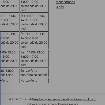
-18:00
14:00-17:00
Mapa stránek
hodě do 20,00
po dohodě do 19,00
O nás
hod
1:00-13:00,
St : 11:00-13:00,
-18:00
14:00-17:00
hodě do 20,00
po dohodě do 19,00
hod
1:00-13:00,
Čt: 11:00-13:00,
-18:30
14:00-18:30
hodě do 20,00
po dohodě do 20,00
hod
11:00-13:00,
Pá : 11:00-13:00,
-18:00
14:00-17:00
hodě do 20,00
po dohodě do 19,00
hod
:30-13:00
So : zavřeno
odě i déle
otevřeno po dohodě
avřeno
Ne : zavřeno
©
2026
Copyright
Předvolby soukromí
Zásady ochrany soukromí
Vytvořeno systémem:
ByznysWeb.cz