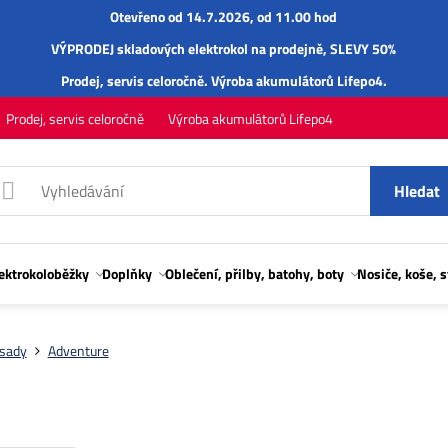
Otevřeno od 14.7.2026, od 11.00 hod
VÝPRODEJ skladových elektrokol na prodejně, SLEVY 50%
Prodej,
servis
celoročně.
Výroba akumulátorů Lifepo4
.
Prodej, servis celoročně
Výroba akumulátorů Lifepo4
Hledat
lektrokoloběžky
Doplňky
Oblečení, přilby, batohy, boty
Nosiče, koše, 
sady
Adventure