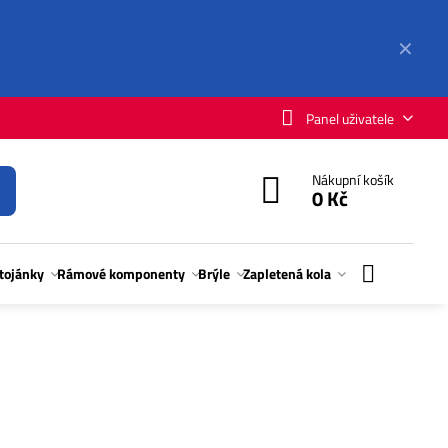
✕
Panel uživatele
Nákupní košík
0 Kč
stojánky
Rámové komponenty
Brýle
Zapletená kola