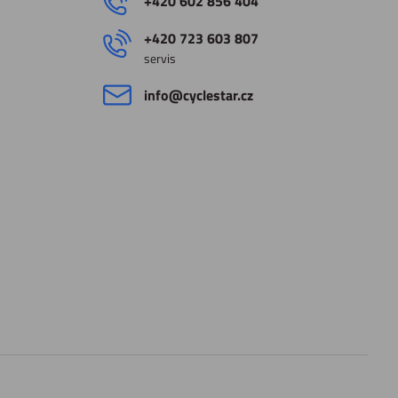
+420 602 856 404
+420 723 603 807
servis
info​@cyclestar​.cz