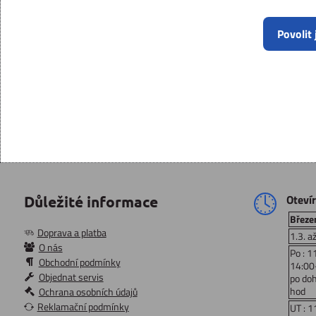
Povolit
Oteví
Důležité informace
Březen
Doprava a platba
1.3. a
O nás
Po : 1
Obchodní podmínky
14:00
Objednat servis
po do
hod
Ochrana osobních údajů
Reklamační podmínky
UT : 1