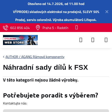
Otevřeno od 14.7.2026, od 11.00 hod
✕
VÝPRODEJ skladových elektrokol na prodejně, SLEVY 50%
Prodej,
servis
celoročně.
Výroba akumulátorů Lifepo4
.
602 856 404
Praha 5 - Radotín
AUTHOR / AGANG Rámové komponenty
Náhradní sady dílů k FSX
Potřebujete poradit s výběrem?
Kontaktujte nás: