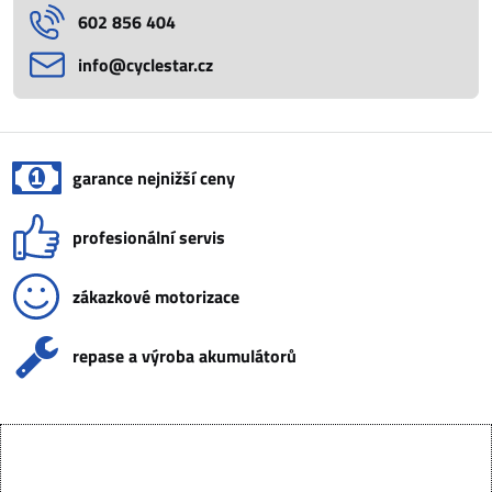
602 856 404
info​@cyclestar​.cz
garance nejnižší ceny
profesionální servis
zákazkové motorizace
repase a výroba akumulátorů