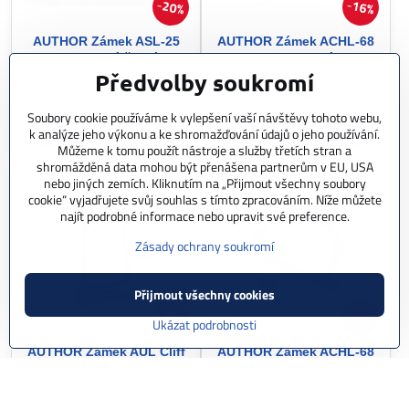
20%
16%
AUTHOR Zámek ASL-25
AUTHOR Zámek ACHL-68
spir zelená/černá
Code modrá
Předvolby soukromí
Skladem
Skladem
199 Kč
250 Kč
Soubory cookie používáme k vylepšení vaší návštěvy tohoto webu,
Zobrazit
Zobrazit
k analýze jeho výkonu a ke shromažďování údajů o jeho používání.
Můžeme k tomu použít nástroje a služby třetích stran a
shromážděná data mohou být přenášena partnerům v EU, USA
nebo jiných zemích. Kliknutím na „Přijmout všechny soubory
cookie“ vyjadřujete svůj souhlas s tímto zpracováním. Níže můžete
najít podrobné informace nebo upravit své preference.
Zásady ochrany soukromí
Přijmout všechny cookies
20%
8%
Ukázat podrobnosti
AUTHOR Zámek AUL Cliff
AUTHOR Zámek ACHL-68
černá/modrá
modrá
Skladem
Skladem
299 Kč
299 Kč