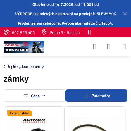
Otevřeno od 14.7.2026, od 11.00 hod
✕
VÝPRODEJ skladových elektrokol na prodejně, SLEVY 50%
Prodej,
servis
celoročně.
Výroba akumulátorů Lifepo4
.
602 856 404
Praha 5 - Radotín
Doplňky, komponenty
zámky
Parametry
Cena
Externí sklad