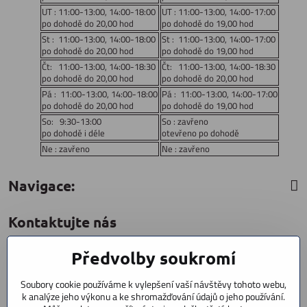
UT : 11:00-13:00, 14:00-18:00
UT : 11:00-13:00, 14:00-17:00
po dohodě do 20,00 hod
po dohodě do 19,00 hod
St : 11:00-13:00, 14:00-18:00
St : 11:00-13:00, 14:00-17:00
po dohodě do 20,00 hod
po dohodě do 19,00 hod
Čt: 11:00-13:00, 14:00-18:30
Čt: 11:00-13:00, 14:00-18:30
po dohodě do 20,00 hod
po dohodě do 20,00 hod
Pá : 11:00-13:00, 14:00-18:00
Pá : 11:00-13:00, 14:00-17:00
po dohodě do 20,00 hod
po dohodě do 19,00 hod
So: 9:30-13:00
So : zavřeno
po dohodě i déle
otevřeno po dohodě
Ne : zavřeno
Ne : zavřeno
Navigace:
Kontaktujte nás
Předvolby soukromí
CYCLESTAR s​.r​.o​.
Sídliště 1082
Soubory cookie používáme k vylepšení vaší návštěvy tohoto webu,
Praha 5 Radotín
k analýze jeho výkonu a ke shromažďování údajů o jeho používání.
153 00