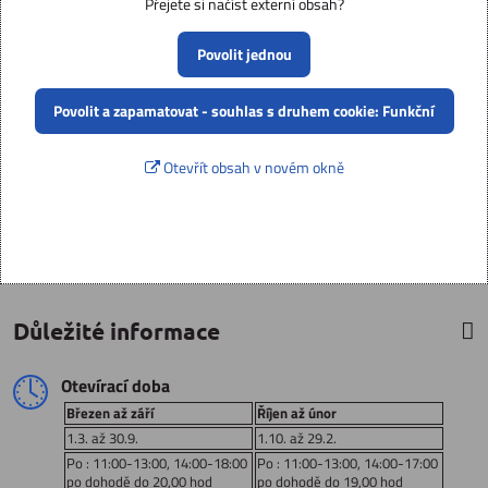
Přejete si načíst externí obsah?
Povolit jednou
Povolit a zapamatovat - souhlas s druhem cookie: Funkční
Otevřít obsah v novém okně
Důležité informace
Otevírací doba
Březen až září
Říjen až únor
1.3. až 30.9.
1.10. až 29.2.
Po : 11:00-13:00, 14:00-18:00
Po : 11:00-13:00, 14:00-17:00
po dohodě do 20,00 hod
po dohodě do 19,00 hod