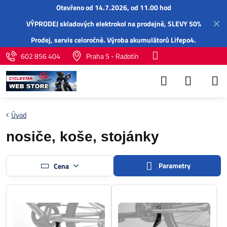
Otevřeno od 14.7.2026, od 11.00 hod
✕
VÝPRODEJ skladových elektrokol na prodejně, SLEVY 50%
Prodej,
servis
celoročně.
Výroba akumulátorů Lifepo4
.
602 856 404
Praha 5 - Radotín
Úvod
nosiče, koše, stojánky
Parametry
Cena