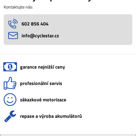
Kontaktujte nás:
602 856 404
info​@cyclestar​.cz
garance nejnižší ceny
profesionální servis
zákazkové motorizace
repase a výroba akumulátorů