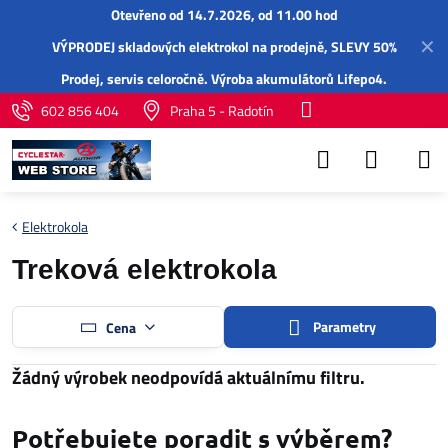
Otevřeno od 14.7.2026, od 11.00 hod
✕
VÝPRODEJ skladových elektrokol na prodejně, SLEVY 50%
Prodej,
servis
celoročně.
Výroba akumulátorů Lifepo4
.
602 856 404
Praha 5 - Radotín
Elektrokola
Treková elektrokola
Parametry
Cena
Potřebujete poradit s výběrem?