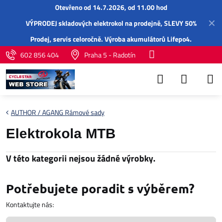
Otevřeno od 14.7.2026, od 11.00 hod
✕
VÝPRODEJ skladových elektrokol na prodejně, SLEVY 50%
Prodej,
servis
celoročně.
Výroba akumulátorů Lifepo4
.
602 856 404
Praha 5 - Radotín
AUTHOR / AGANG Rámové sady
Elektrokola MTB
Potřebujete poradit s výběrem?
Kontaktujte nás: