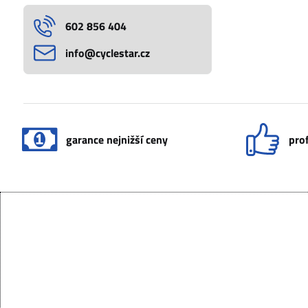
602 856 404
info​@cyclestar​.cz
garance nejnižší ceny
prof