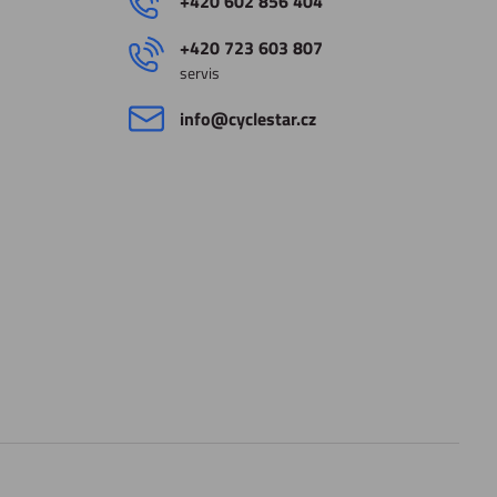
+420 602 856 404
+420 723 603 807
servis
info​@cyclestar​.cz