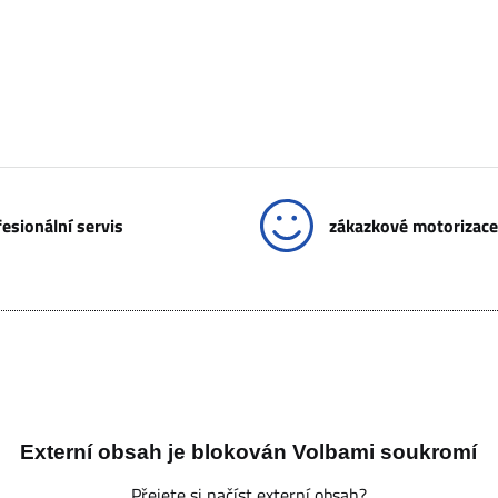
esionální servis
zákazkové motorizace
Externí obsah je blokován Volbami soukromí
Přejete si načíst externí obsah?