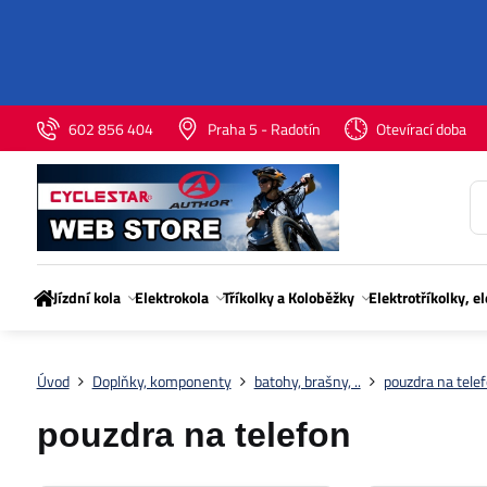
602 856 404
Praha 5 - Radotín
Otevírací doba
Jízdní kola
Elektrokola
Tříkolky a Koloběžky
Elektrotříkolky, e
Úvod
Doplňky, komponenty
batohy, brašny, ..
pouzdra na tele
pouzdra na telefon