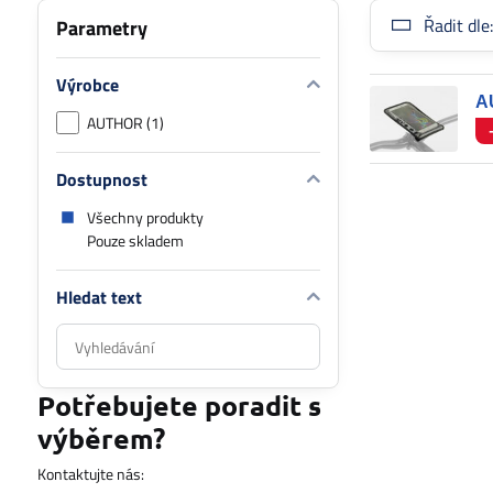
Řadit dle
Parametry
Výrobce
A
AUTHOR (1)
Dostupnost
Všechny produkty
Pouze skladem
Hledat text
Prohledat
výsledky
filtru
Potřebujete poradit s
fulltextem
výběrem?
Kontaktujte nás: