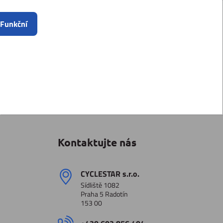
 Funkční
Kontaktujte nás
CYCLESTAR s​.r​.o​.
Sídliště 1082
Praha 5 Radotín
153 00