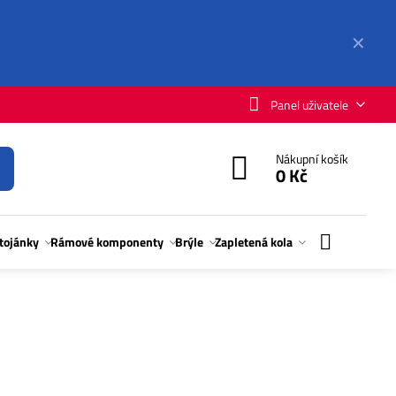
✕
Panel uživatele
Nákupní košík
0 Kč
stojánky
Rámové komponenty
Brýle
Zapletená kola