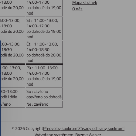
-18:00
14:00-17:00
Mapa stránek
hodě do 20,00
po dohodě do 19,00
O nás
hod
1:00-13:00,
St : 11:00-13:00,
-18:00
14:00-17:00
hodě do 20,00
po dohodě do 19,00
hod
1:00-13:00,
Čt: 11:00-13:00,
-18:30
14:00-18:30
hodě do 20,00
po dohodě do 20,00
hod
11:00-13:00,
Pá : 11:00-13:00,
-18:00
14:00-17:00
hodě do 20,00
po dohodě do 19,00
hod
:30-13:00
So : zavřeno
odě i déle
otevřeno po dohodě
avřeno
Ne : zavřeno
©
2026
Copyright
Předvolby soukromí
Zásady ochrany soukromí
Vytvořeno systémem:
ByznysWeb.cz