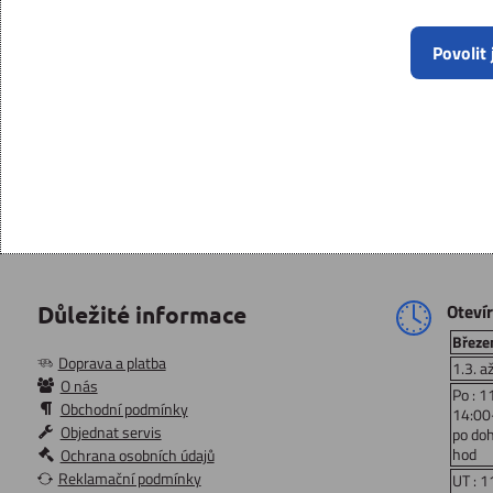
Povolit
Oteví
Důležité informace
Březen
Doprava a platba
1.3. a
O nás
Po : 1
Obchodní podmínky
14:00
Objednat servis
po do
hod
Ochrana osobních údajů
Reklamační podmínky
UT : 1