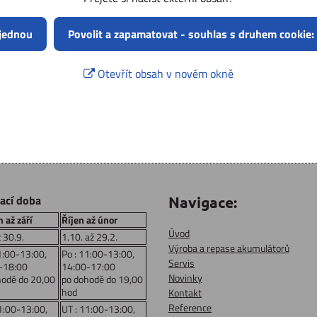
 jednou
Povolit a zapamatovat - souhlas s druhem cookie:
Otevřít obsah v novém okně
rací doba
Navigace:
 až září
Říjen až únor
Úvod
ž 30.9.
1.10. až 29.2.
Výroba a repase akumulátorů
1:00-13:00,
Po : 11:00-13:00,
Servis
-18:00
14:00-17:00
Novinky
hodě do 20,00
po dohodě do 19,00
hod
Kontakt
Reference
1:00-13:00,
UT : 11:00-13:00,