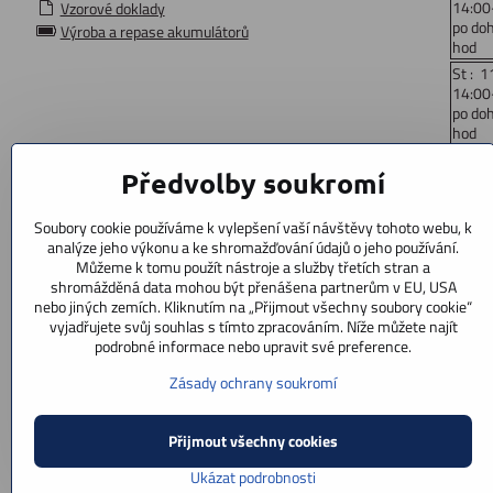
14:00
Vzorové doklady
po do
Výroba a repase akumulátorů
hod
St : 1
14:00
po do
hod
Čt: 1
Předvolby soukromí
14:00
po do
hod
Soubory cookie používáme k vylepšení vaší návštěvy tohoto webu, k
Pá : 
analýze jeho výkonu a ke shromažďování údajů o jeho používání.
14:00
Můžeme k tomu použít nástroje a služby třetích stran a
po do
shromážděná data mohou být přenášena partnerům v EU, USA
hod
nebo jiných zemích. Kliknutím na „Přijmout všechny soubory cookie“
vyjadřujete svůj souhlas s tímto zpracováním. Níže můžete najít
So: 9
podrobné informace nebo upravit své preference.
po doh
Ne : z
Zásady ochrany soukromí
Přijmout všechny cookies
Ukázat podrobnosti