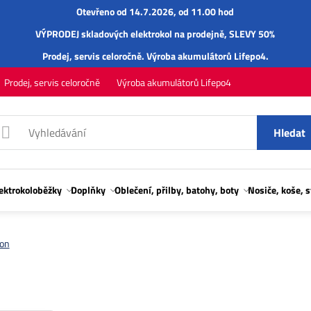
Otevřeno od 14.7.2026, od 11.00 hod
VÝPRODEJ skladových elektrokol na prodejně, SLEVY 50%
Prodej,
servis
celoročně.
Výroba akumulátorů Lifepo4
.
Prodej, servis celoročně
Výroba akumulátorů Lifepo4
Hledat
lektrokoloběžky
Doplňky
Oblečení, přilby, batohy, boty
Nosiče, koše, 
fon