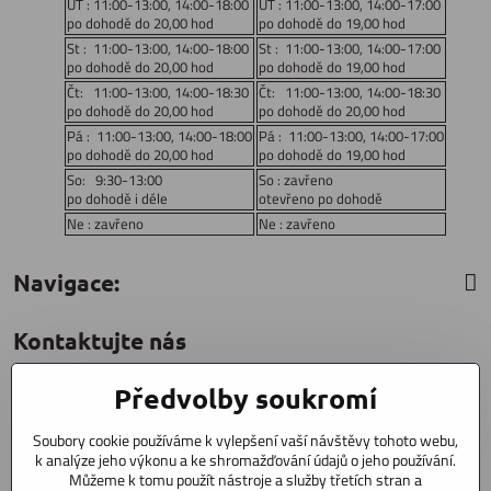
UT : 11:00-13:00, 14:00-18:00
UT : 11:00-13:00, 14:00-17:00
po dohodě do 20,00 hod
po dohodě do 19,00 hod
St : 11:00-13:00, 14:00-18:00
St : 11:00-13:00, 14:00-17:00
po dohodě do 20,00 hod
po dohodě do 19,00 hod
Čt: 11:00-13:00, 14:00-18:30
Čt: 11:00-13:00, 14:00-18:30
po dohodě do 20,00 hod
po dohodě do 20,00 hod
Pá : 11:00-13:00, 14:00-18:00
Pá : 11:00-13:00, 14:00-17:00
po dohodě do 20,00 hod
po dohodě do 19,00 hod
So: 9:30-13:00
So : zavřeno
po dohodě i déle
otevřeno po dohodě
Ne : zavřeno
Ne : zavřeno
Navigace:
Kontaktujte nás
Předvolby soukromí
CYCLESTAR s​.r​.o​.
Sídliště 1082
Soubory cookie používáme k vylepšení vaší návštěvy tohoto webu,
Praha 5 Radotín
k analýze jeho výkonu a ke shromažďování údajů o jeho používání.
153 00
Můžeme k tomu použít nástroje a služby třetích stran a