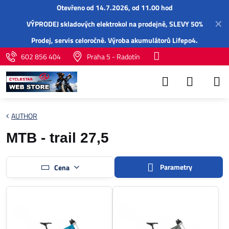
Otevřeno od 14.7.2026, od 11.00 hod
✕
VÝPRODEJ skladových elektrokol na prodejně, SLEVY 50%
Prodej,
servis
celoročně.
Výroba akumulátorů Lifepo4
.
602 856 404
Praha 5 - Radotín
AUTHOR
MTB - trail 27,5
Parametry
Cena