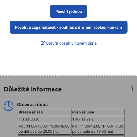
Povolit jednou
Povolit a zapamatovat - souhlas s druhem cookie: Funkční
Otevřít obsah v novém okně
Důležité informace
Otevírací doba
Březen až září
Říjen až únor
1.3. až 30.9.
1.10. až 29.2.
Po : 11:00-13:00, 14:00-18:00
Po : 11:00-13:00, 14:00-17:00
po dohodě do 20,00 hod
po dohodě do 19,00 hod