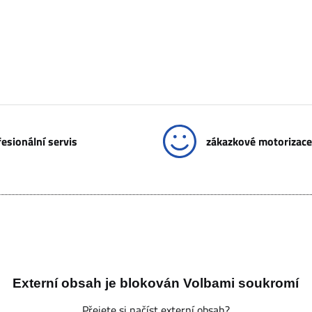
esionální servis
zákazkové motorizace
Externí obsah je blokován Volbami soukromí
Přejete si načíst externí obsah?