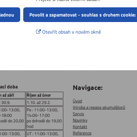
 jednou
Povolit a zapamatovat - souhlas s druhem cookie:
Otevřít obsah v novém okně
rací doba
Navigace:
 až září
Říjen až únor
Úvod
ž 30.9.
1.10. až 29.2.
Výroba a repase akumulátorů
1:00-13:00,
Po : 11:00-13:00,
Servis
-18:00
14:00-17:00
Novinky
hodě do 20,00
po dohodě do 19,00
hod
Kontakt
Reference
1:00-13:00,
UT : 11:00-13:00,