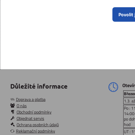
Povolit
Oteví
Důležité informace
Březen
Doprava a platba
1.3. a
O nás
Po : 1
Obchodní podmínky
14:00
Objednat servis
po do
hod
Ochrana osobních údajů
Reklamační podmínky
UT : 1