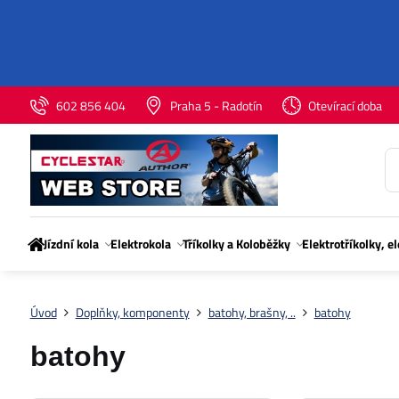
602 856 404
Praha 5 - Radotín
Otevírací doba
Jízdní kola
Elektrokola
Tříkolky a Koloběžky
Elektrotříkolky, e
Úvod
Doplňky, komponenty
batohy, brašny, ..
batohy
batohy