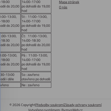
-18:00
14:00-17:00
Mapa stránek
hodě do 20,00
po dohodě do 19,00
O nás
hod
1:00-13:00,
St : 11:00-13:00,
-18:00
14:00-17:00
hodě do 20,00
po dohodě do 19,00
hod
1:00-13:00,
Čt: 11:00-13:00,
-18:30
14:00-18:30
hodě do 20,00
po dohodě do 20,00
hod
11:00-13:00,
Pá : 11:00-13:00,
-18:00
14:00-17:00
hodě do 20,00
po dohodě do 19,00
hod
:30-13:00
So : zavřeno
odě i déle
otevřeno po dohodě
avřeno
Ne : zavřeno
©
2026
Copyright
Předvolby soukromí
Zásady ochrany soukromí
Vytvořeno systémem:
ByznysWeb.cz