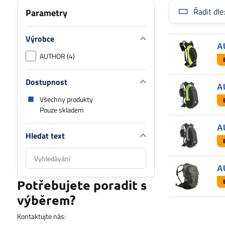
Řadit dle
Parametry
Výrobce
A
AUTHOR (4)
Dostupnost
A
Všechny produkty
Pouze skladem
A
Hledat text
Prohledat
výsledky
A
filtru
Potřebujete poradit s
fulltextem
výběrem?
Kontaktujte nás: