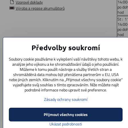
14:00
Vzorové doklady
po do
Výroba a repase akumulátorů
hod
St : 1
14:00
po do
hod
Čt: 1
Předvolby soukromí
14:00
po do
hod
Soubory cookie používáme k vylepšení vaší návštěvy tohoto webu, k
Pá : 
analýze jeho výkonu a ke shromažďování údajů o jeho používání.
14:00
Můžeme k tomu použít nástroje a služby třetích stran a
po do
shromážděná data mohou být přenášena partnerům v EU, USA
hod
nebo jiných zemích. Kliknutím na „Přijmout všechny soubory cookie“
vyjadřujete svůj souhlas s tímto zpracováním. Níže můžete najít
So: 9
podrobné informace nebo upravit své preference.
po doh
Ne : z
Zásady ochrany soukromí
Přijmout všechny cookies
Ukázat podrobnosti