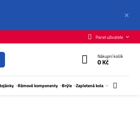
✕
Panel uživatele
Nákupní košík
0 Kč
stojánky
Rámové komponenty
Brýle
Zapletená kola