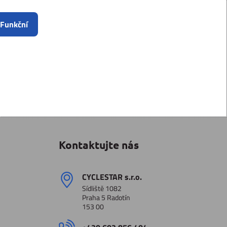
 Funkční
Kontaktujte nás
CYCLESTAR s​.r​.o​.
Sídliště 1082
Praha 5 Radotín
153 00