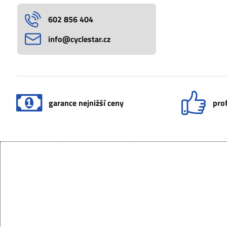
602 856 404
info​@cyclestar​.cz
garance nejnižší ceny
prof