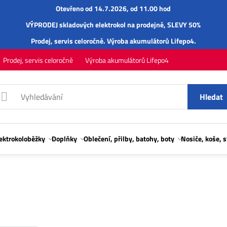
Otevřeno od 14.7.2026, od 11.00 hod
VÝPRODEJ skladových elektrokol na prodejně, SLEVY 50%
Prodej,
servis
celoročně.
Výroba akumulátorů Lifepo4
.
Prodej, servis celoročně
Výroba akumulátorů Lifepo4
Hledat
lektrokoloběžky
Doplňky
Oblečení, přilby, batohy, boty
Nosiče, koše, 