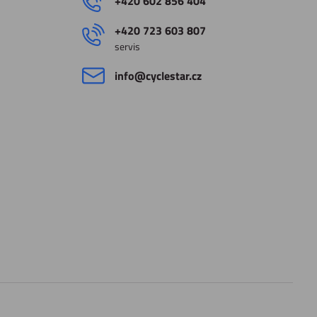
+420 602 856 404
+420 723 603 807
servis
info​@cyclestar​.cz