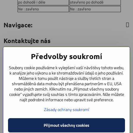
po dohodě i déle
otevřeno po dohodě
Ne : zavřeno
Ne : zavřeno
Navigace:
Kontaktujte nás
Předvolby soukromí
CYCLESTAR s​.r​.o​.
Sídliště 1082
Soubory cookie používáme k vylepšení vaší návštěvy tohoto webu,
Praha 5 Radotín
k analýze jeho výkonu a ke shromažďování údajů o jeho používání.
153 00
Můžeme k tomu použít nástroje a služby třetích stran a
shromážděná data mohou být přenášena partnerům v EU, USA
+420 602 856 404
nebo jiných zemích. Kliknutím na „Přijmout všechny soubory
cookie“ vyjadřujete svůj souhlas s tímto zpracováním. Níže můžete
+420 723 603 807
najít podrobné informace nebo upravit své preference.
servis
Zásady ochrany soukromí
info​@cyclestar​.cz
Přijmout všechny cookies
©
2026
Copyright
Předvolby soukromí
Zásady ochrany soukromí