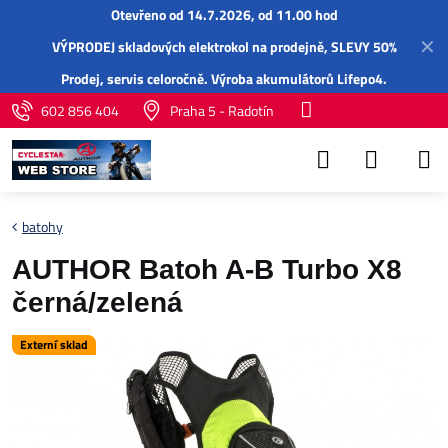
Otevřeno od 14.7.2026, od 11.00 hod
✕
VÝPRODEJ skladových elektrokol na prodejně, SLEVY 50%
Prodej,
servis
celoročně.
Výroba akumulátorů Lifepo4
.
602 856 404
Praha 5 - Radotín
batohy
AUTHOR Batoh A-B Turbo X8
černá/zelená
Externí sklad