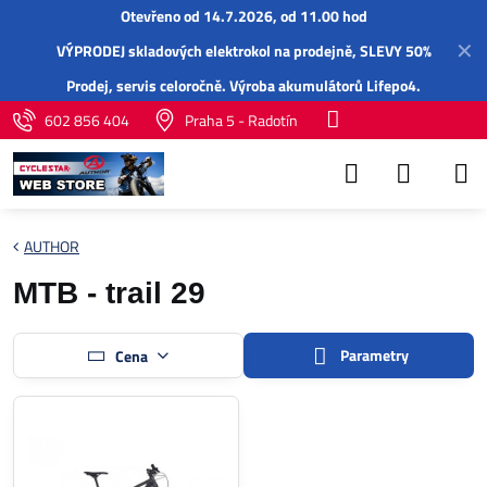
Otevřeno od 14.7.2026, od 11.00 hod
✕
VÝPRODEJ skladových elektrokol na prodejně, SLEVY 50%
Prodej,
servis
celoročně.
Výroba akumulátorů Lifepo4
.
602 856 404
Praha 5 - Radotín
AUTHOR
MTB - trail 29
Parametry
Cena