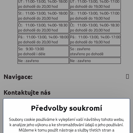
UT : 11:00-13:00, 14:00-18:00
UT : 11:00-13:00, 14:00-17:00
po dohodě do 20,00 hod
po dohodě do 19,00 hod
St : 11:00-13:00, 14:00-18:00
St : 11:00-13:00, 14:00-17:00
po dohodě do 20,00 hod
po dohodě do 19,00 hod
Čt: 11:00-13:00, 14:00-18:30
Čt: 11:00-13:00, 14:00-18:30
po dohodě do 20,00 hod
po dohodě do 20,00 hod
Pá : 11:00-13:00, 14:00-18:00
Pá : 11:00-13:00, 14:00-17:00
po dohodě do 20,00 hod
po dohodě do 19,00 hod
So: 9:30-13:00
So : zavřeno
po dohodě i déle
otevřeno po dohodě
Ne : zavřeno
Ne : zavřeno
Navigace:
Kontaktujte nás
Předvolby soukromí
CYCLESTAR s​.r​.o​.
Sídliště 1082
Soubory cookie používáme k vylepšení vaší návštěvy tohoto webu,
Praha 5 Radotín
k analýze jeho výkonu a ke shromažďování údajů o jeho používání.
153 00
Můžeme k tomu použít nástroje a služby třetích stran a