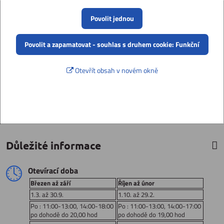
Povolit jednou
Povolit a zapamatovat - souhlas s druhem cookie: Funkční
Otevřít obsah v novém okně
Důležité informace
Otevírací doba
Březen až září
Říjen až únor
1.3. až 30.9.
1.10. až 29.2.
Po : 11:00-13:00, 14:00-18:00
Po : 11:00-13:00, 14:00-17:00
po dohodě do 20,00 hod
po dohodě do 19,00 hod