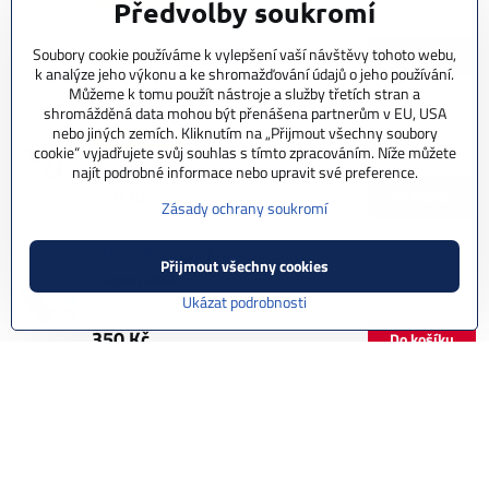
Předvolby soukromí
Skladem
250 Kč
Soubory cookie používáme k vylepšení vaší návštěvy tohoto webu,
Do košíku
k analýze jeho výkonu a ke shromažďování údajů o jeho používání.
Můžeme k tomu použít nástroje a služby třetích stran a
shromážděná data mohou být přenášena partnerům v EU, USA
AUTHOR Košík ABC Fly 49 černá
nebo jiných zemích. Kliknutím na „Přijmout všechny soubory
Externí sklad
cookie“ vyjadřujete svůj souhlas s tímto zpracováním. Níže můžete
Skladem
najít podrobné informace nebo upravit své preference.
350 Kč
Do košíku
Zásady ochrany soukromí
AUTHOR Držák košíků AO-S1 černá
Přijmout všechny cookies
Externí sklad
Ukázat podrobnosti
Skladem
350 Kč
Do košíku
AUTHOR Košík ACP-X28 Karbon karbon/černá
Externí sklad
Skladem
350 Kč
Do košíku