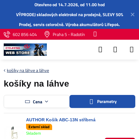
Otevřeno od 14.7.2026, od 11.00 hod
✕
VÝPRODEJ skladových elektrokol na prodejně, SLEVY 50%
Prodej,
servis
celoročně.
Výroba akumulátorů Lifepo4
.
602 856 404
Praha 5 - Radotín
košíky na láhve a láhve
košíky na láhve
Parametry
Cena
AUTHOR Košík ABC-13N stříbrná
Externí sklad
Skladem