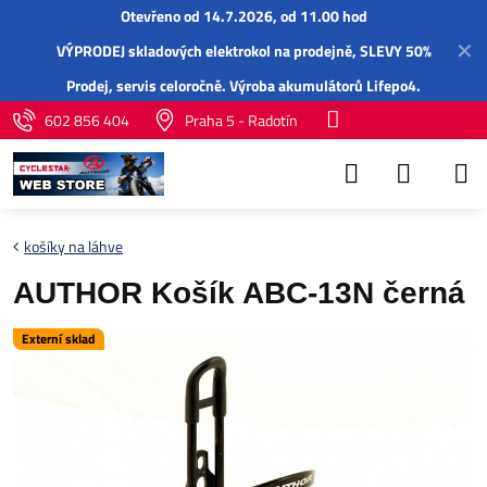
Otevřeno od 14.7.2026, od 11.00 hod
✕
VÝPRODEJ skladových elektrokol na prodejně, SLEVY 50%
Prodej,
servis
celoročně.
Výroba akumulátorů Lifepo4
.
602 856 404
Praha 5 - Radotín
košíky na láhve
AUTHOR Košík ABC-13N černá
Externí sklad