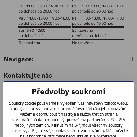
Čt: 11:00-13:00, 14:00-18:30
Čt: 11:00-13:00, 14:00-18:30
po dohodě do 20,00 hod
po dohodě do 20,00 hod
Pá : 11:00-13:00, 14:00-18:00
Pá : 11:00-13:00, 14:00-17:00
po dohodě do 20,00 hod
po dohodě do 19,00 hod
So: 9:30-13:00
So : zavřeno
po dohodě i déle
otevřeno po dohodě
Ne : zavřeno
Ne : zavřeno
Navigace:
Kontaktujte nás
Předvolby soukromí
CYCLESTAR s​.r​.o​.
Sídliště 1082
Soubory cookie používáme k vylepšení vaší návštěvy tohoto webu,
Praha 5 Radotín
k analýze jeho výkonu a ke shromažďování údajů o jeho používání.
153 00
Můžeme k tomu použít nástroje a služby třetích stran a
shromážděná data mohou být přenášena partnerům v EU, USA
+420 602 856 404
nebo jiných zemích. Kliknutím na „Přijmout všechny soubory
cookie“ vyjadřujete svůj souhlas s tímto zpracováním. Níže můžete
+420 723 603 807
najít podrobné informace nebo upravit své preference.