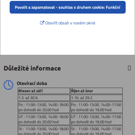
Povolit a zapamatovat - souhlas s druhem cookie: Funkční
Otevřít obsah v novém okně
Důležité informace
Otevírací doba
Březen až září
Říjen až únor
1.3. až 30.9.
1.10. až 29.2.
Po : 11:00-13:00, 14:00-18:00
Po : 11:00-13:00, 14:00-17:00
po dohodě do 20,00 hod
po dohodě do 19,00 hod
UT : 11:00-13:00, 14:00-18:00
UT : 11:00-13:00, 14:00-17:00
po dohodě do 20,00 hod
po dohodě do 19,00 hod
St : 11:00-13:00, 14:00-18:00
St : 11:00-13:00, 14:00-17:00
po dohodě do 20,00 hod
po dohodě do 19,00 hod