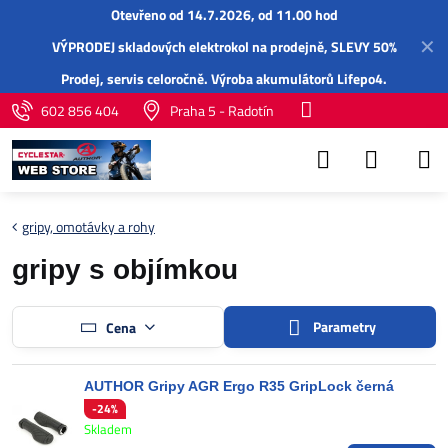
Otevřeno od 14.7.2026, od 11.00 hod
✕
VÝPRODEJ skladových elektrokol na prodejně, SLEVY 50%
Prodej,
servis
celoročně.
Výroba akumulátorů Lifepo4
.
602 856 404
Praha 5 - Radotín
gripy, omotávky a rohy
gripy s objímkou
Parametry
Cena
AUTHOR Gripy AGR Ergo R35 GripLock černá
-24%
Skladem