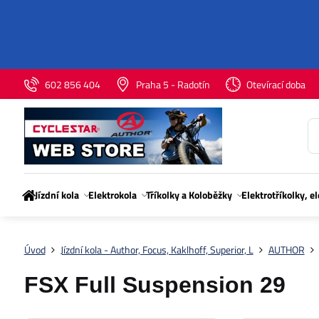
602 856 404
Praha 5 - Radotín
Otevírací doba
Jízdní kola
Elektrokola
Tříkolky a Koloběžky
Elektrotříkolky, e
Úvod
Jízdní kola - Author, Focus, Kaklhoff, Superior, L
AUTHOR
FSX Full Suspension 29