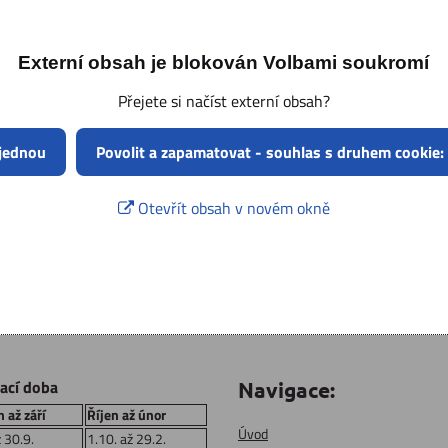
Externí obsah je blokován Volbami soukromí
Přejete si načíst externí obsah?
 jednou
Povolit a zapamatovat - souhlas s druhem cookie:
Otevřít obsah v novém okně
rací doba
Navigace:
 až září
Říjen až únor
Úvod
ž 30.9.
1.10. až 29.2.