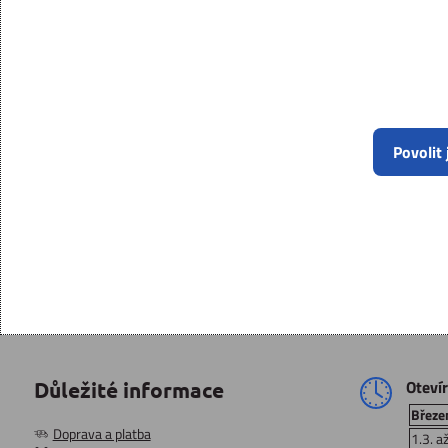
Povolit
Oteví
Důležité informace
Březen
Doprava a platba
1.3. a