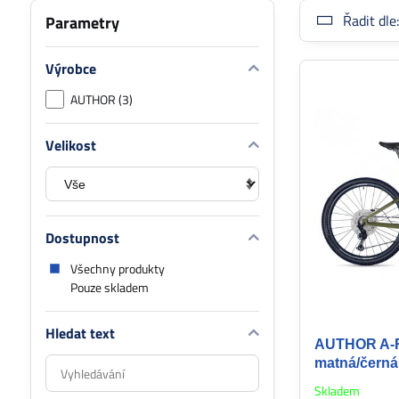
Řadit dle
Parametry
Výrobce
AUTHOR (3)
Velikost
Dostupnost
Všechny produkty
Pouze skladem
Hledat text
AUTHOR A-Ra
Prohledat
matná/černá
výsledky
Skladem