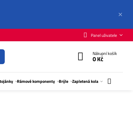
✕
Panel uživatele
Nákupní košík
0 Kč
stojánky
Rámové komponenty
Brýle
Zapletená kola