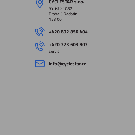
CYCLESTAR s​.r​.o​.
Sídliště 1082
Praha 5 Radotín
153 00
+420 602 856 404
+420 723 603 807
servis
info​@cyclestar​.cz