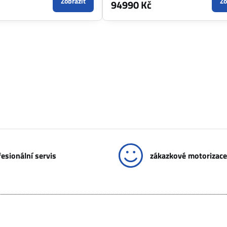
Zobrazit
Zo
94990 Kč
esionální servis
zákazkové motorizace