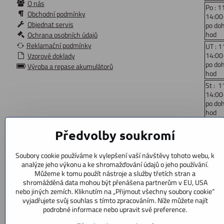
O nás
Po : 1
Obchodní podmínky
14:00
Objednat servis
po do
hod
Ochrana osobních údajů
Reklamační podmínky
UT : 1
14:00
Vzorové doklady
po do
Výroba a repase akumulátorů
hod
St : 1
14:00
po do
hod
Čt: 1
Předvolby soukromí
14:00
po do
hod
Soubory cookie používáme k vylepšení vaší návštěvy tohoto webu, k
Pá : 
analýze jeho výkonu a ke shromažďování údajů o jeho používání.
14:00
Můžeme k tomu použít nástroje a služby třetích stran a
po do
shromážděná data mohou být přenášena partnerům v EU, USA
hod
nebo jiných zemích. Kliknutím na „Přijmout všechny soubory cookie“
vyjadřujete svůj souhlas s tímto zpracováním. Níže můžete najít
So: 9
podrobné informace nebo upravit své preference.
po doh
Ne : z