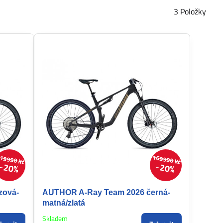
3
Položky
19990 Kč
169990 Kč
20%
20%
zová-
AUTHOR A-Ray Team 2026 černá-
matná/zlatá
Skladem