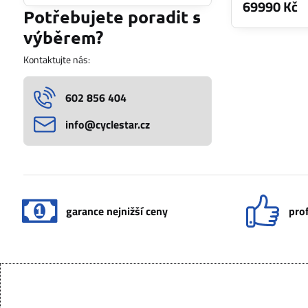
69990 Kč
filtru
Potřebujete poradit s
fulltextem
výběrem?
Kontaktujte nás:
602 856 404
info​@cyclestar​.cz
garance nejnižší ceny
prof