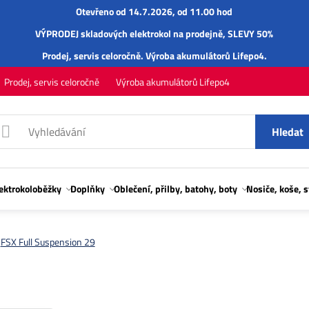
Otevřeno od 14.7.2026, od 11.00 hod
VÝPRODEJ skladových elektrokol na prodejně, SLEVY 50%
Prodej,
servis
celoročně.
Výroba akumulátorů Lifepo4
.
Prodej, servis celoročně
Výroba akumulátorů Lifepo4
Hledat
lektrokoloběžky
Doplňky
Oblečení, přilby, batohy, boty
Nosiče, koše, 
FSX Full Suspension 29