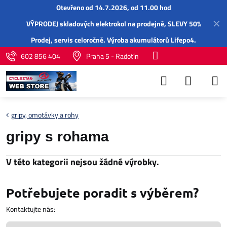
Otevřeno od 14.7.2026, od 11.00 hod
✕
VÝPRODEJ skladových elektrokol na prodejně, SLEVY 50%
Prodej,
servis
celoročně.
Výroba akumulátorů Lifepo4
.
602 856 404
Praha 5 - Radotín
gripy, omotávky a rohy
gripy s rohama
Potřebujete poradit s výběrem?
Kontaktujte nás: