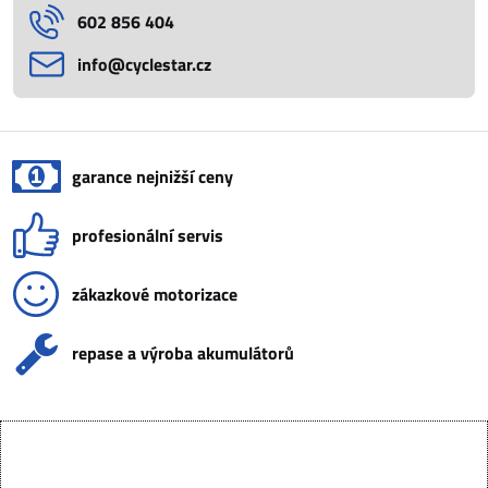
602 856 404
info​@cyclestar​.cz
garance nejnižší ceny
profesionální servis
zákazkové motorizace
repase a výroba akumulátorů