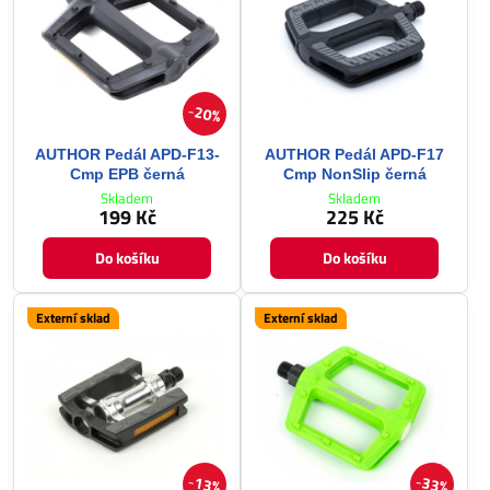
20%
AUTHOR Pedál APD-F13-
AUTHOR Pedál APD-F17
Cmp EPB černá
Cmp NonSlip černá
Skladem
Skladem
199 Kč
225 Kč
Do košíku
Do košíku
Externí sklad
Externí sklad
13%
33%