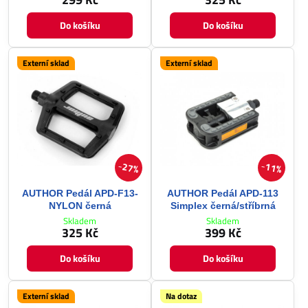
Do košíku
Do košíku
Externí sklad
Externí sklad
27%
11%
AUTHOR Pedál APD-F13-
AUTHOR Pedál APD-113
NYLON černá
Simplex černá/stříbrná
Skladem
Skladem
325 Kč
399 Kč
Do košíku
Do košíku
Externí sklad
Na dotaz