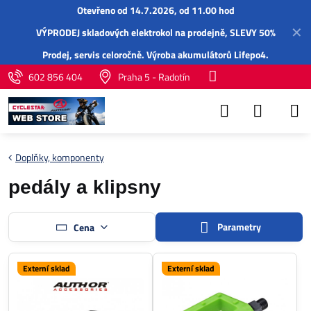
Otevřeno od 14.7.2026, od 11.00 hod
✕
VÝPRODEJ skladových elektrokol na prodejně, SLEVY 50%
Prodej,
servis
celoročně.
Výroba akumulátorů Lifepo4
.
602 856 404
Praha 5 - Radotín
Doplňky, komponenty
pedály a klipsny
Parametry
Cena
Externí sklad
Externí sklad