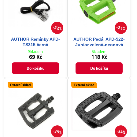
22%
21%
AUTHOR Řemínky APD-
AUTHOR Pedál APD-522-
TS315 černá
Junior zelená-neonová
Skladem
Skladem
69 Kč
118 Kč
Do košíku
Do košíku
Externí sklad
Externí sklad
39%
34%