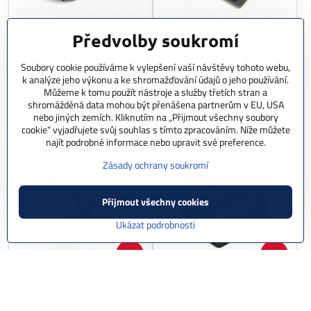
Předvolby soukromí
AUTHOR Pedál APD-427-
AUTHOR Pedál APD-F13-
Alu černá/stříbrná
NYLON LSL černá
Soubory cookie používáme k vylepšení vaší návštěvy tohoto webu,
Skladem
Skladem
k analýze jeho výkonu a ke shromažďování údajů o jeho používání.
795 Kč
795 Kč
Můžeme k tomu použít nástroje a služby třetích stran a
shromážděná data mohou být přenášena partnerům v EU, USA
Do košíku
Do košíku
nebo jiných zemích. Kliknutím na „Přijmout všechny soubory
cookie“ vyjadřujete svůj souhlas s tímto zpracováním. Níže můžete
najít podrobné informace nebo upravit své preference.
Externí sklad
Externí sklad
Zásady ochrany soukromí
Přijmout všechny cookies
Ukázat podrobnosti
28%
3%
AUTHOR Pedál A-sport 25
AUTHOR Pedál APD-F15-
černá/stříbrná
Alu LSL černá
Skladem
Skladem