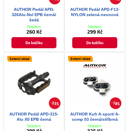
AUTHOR Pedál APD-
AUTHOR Pedál APD-F13-
326Alu-Nsl EPB černá/
NYLON zelená-neonová
šedá
Skladem
Skladem
260 Kč
299 Kč
Do košíku
Do košíku
Externí sklad
Externí sklad
25%
18%
AUTHOR Pedál APD-315-
AUTHOR Kufr A-sport/ A-
Alu X0 EPB černá
comp 03 černá/stříbrná
Skladem
Skladem
299 Kč
325 Kč