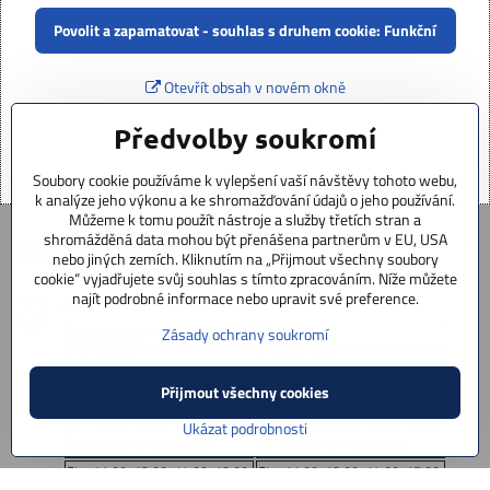
Povolit a zapamatovat - souhlas s druhem cookie: Funkční
Otevřít obsah v novém okně
Předvolby soukromí
Soubory cookie používáme k vylepšení vaší návštěvy tohoto webu,
k analýze jeho výkonu a ke shromažďování údajů o jeho používání.
Můžeme k tomu použít nástroje a služby třetích stran a
shromážděná data mohou být přenášena partnerům v EU, USA
Důležité informace
nebo jiných zemích. Kliknutím na „Přijmout všechny soubory
cookie“ vyjadřujete svůj souhlas s tímto zpracováním. Níže můžete
najít podrobné informace nebo upravit své preference.
Otevírací doba
Březen až září
Říjen až únor
Zásady ochrany soukromí
1.3. až 30.9.
1.10. až 29.2.
Po : 11:00-13:00, 14:00-18:00
Po : 11:00-13:00, 14:00-17:00
Přijmout všechny cookies
po dohodě do 20,00 hod
po dohodě do 19,00 hod
UT : 11:00-13:00, 14:00-18:00
UT : 11:00-13:00, 14:00-17:00
Ukázat podrobnosti
po dohodě do 20,00 hod
po dohodě do 19,00 hod
St : 11:00-13:00, 14:00-18:00
St : 11:00-13:00, 14:00-17:00
po dohodě do 20,00 hod
po dohodě do 19,00 hod