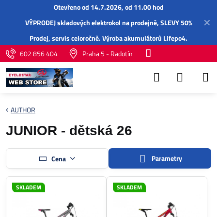
Otevřeno od 14.7.2026, od 11.00 hod
✕
VÝPRODEJ skladových elektrokol na prodejně, SLEVY 50%
Prodej,
servis
celoročně.
Výroba akumulátorů Lifepo4
.
602 856 404
Praha 5 - Radotín
AUTHOR
JUNIOR - dětská 26
Parametry
Cena
SKLADEM
SKLADEM