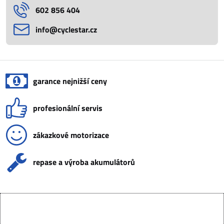
602 856 404
info​@cyclestar​.cz
garance nejnižší ceny
profesionální servis
zákazkové motorizace
repase a výroba akumulátorů