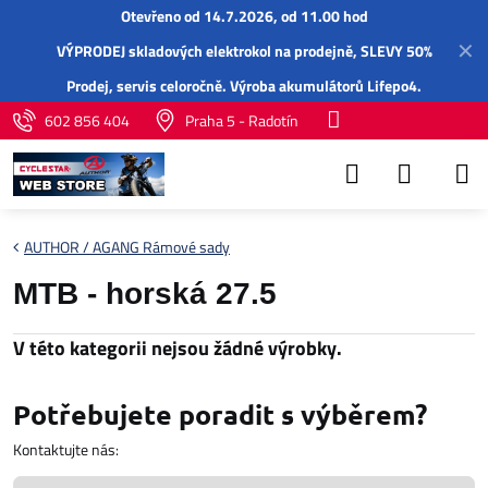
Otevřeno od 14.7.2026, od 11.00 hod
✕
VÝPRODEJ skladových elektrokol na prodejně, SLEVY 50%
Prodej,
servis
celoročně.
Výroba akumulátorů Lifepo4
.
602 856 404
Praha 5 - Radotín
AUTHOR / AGANG Rámové sady
MTB - horská 27.5
Potřebujete poradit s výběrem?
Kontaktujte nás: