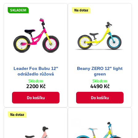
SKLADEM
Na dotaz
Leader Fox Bubu 12"
Beany ZERO 12" light
odrážedlo růžová
green
Skladem
Skladem
2200 Kč
4490 Kč
Do košíku
Do košíku
Na dotaz