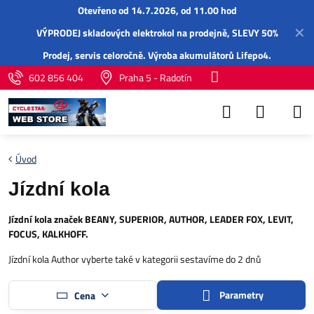
Otevřeno od 14.7.2026, od 11.00 hod
✕
VÝPRODEJ skladových elektrokol na prodejně, SLEVY 50%
Prodej,
servis
celoročně.
Výroba akumulátorů Lifepo4
.
602 856 404
Praha 5 - Radotín
Úvod
Jízdní kola
Jízdní kola značek BEANY, SUPERIOR, AUTHOR, LEADER FOX, LEVIT,
FOCUS, KALKHOFF.
Jízdní kola Author vyberte také v kategorii sestavíme do 2 dnů
Parametry
Cena