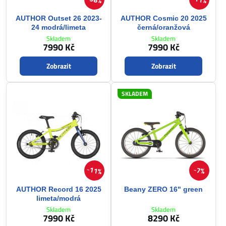
AUTHOR Outset 26 2023-
AUTHOR Cosmic 20 2025
24 modrá/limeta
černá/oranžová
Skladem
Skladem
7990 Kč
7990 Kč
Zobrazit
Zobrazit
SKLADEM
11%
7%
AUTHOR Record 16 2025
Beany ZERO 16" green
limeta/modrá
Skladem
Skladem
7990 Kč
8290 Kč