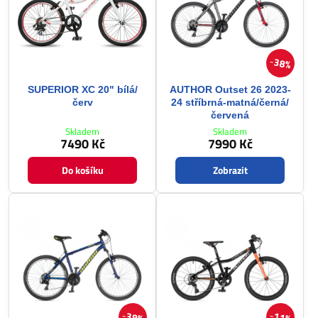
38%
SUPERIOR XC 20" bílá/
AUTHOR Outset 26 2023-
červ
24 stříbrná-matná/černá/
červená
Skladem
Skladem
7490 Kč
7990 Kč
Do košíku
Zobrazit
38%
11%