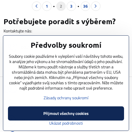
1
2
3
36
Potřebujete poradit s výběrem?
Kontaktujte nás:
Předvolby soukromí
602 856 404
Soubory cookie používáme k vylepšení vaší návštěvy tohoto webu,
info​@cyclestar​.cz
k analýze jeho výkonu a ke shromažďování údajů o jeho používání.
Můžeme k tomu použít nástroje a služby třetích stran a
shromážděná data mohou být přenášena partnerům v EU, USA
nebo jiných zemích. Kliknutím na „Přijmout všechny soubory
cookie“ vyjadřujete svůj souhlas s tímto zpracováním. Níže můžete
najít podrobné informace nebo upravit své preference.
garance nejnižší ceny
Zásady ochrany soukromí
profesionální servis
Přijmout všechny cookies
zákazkové motorizace
Ukázat podrobnosti