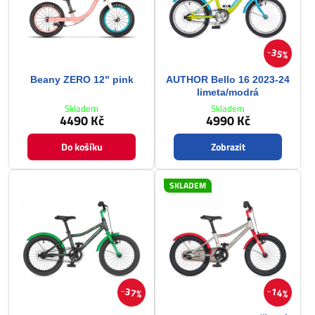
35%
Beany ZERO 12" pink
AUTHOR Bello 16 2023-24
limeta/modrá
Skladem
Skladem
4490 Kč
4990 Kč
Do košíku
Zobrazit
SKLADEM
37%
14%