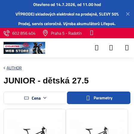
Otevřeno od 14.7.2026, od 11.00 hod
✕
VÝPRODEJ skladových elektrokol na prodejně, SLEVY 50%
Prodej,
servis
celoročně.
Výroba akumulátorů Lifepo4
.
602 856 404
Praha 5 - Radotín
AUTHOR
JUNIOR - dětská 27.5
Parametry
Cena