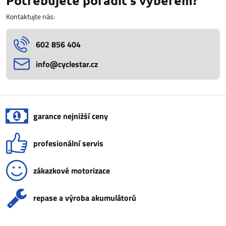
Potřebujete poradit s výběrem?
Kontaktujte nás:
602 856 404
info​@cyclestar​.cz
garance nejnižší ceny
profesionální servis
zákazkové motorizace
repase a výroba akumulátorů