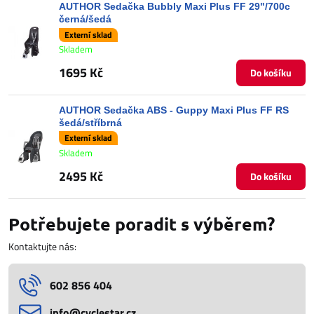
AUTHOR Sedačka Bubbly Maxi Plus FF 29"/700c
černá/šedá
Externí sklad
Skladem
1695 Kč
Do košíku
AUTHOR Sedačka ABS - Guppy Maxi Plus FF RS
šedá/stříbrná
Externí sklad
Skladem
2495 Kč
Do košíku
Potřebujete poradit s výběrem?
Kontaktujte nás:
602 856 404
info​@cyclestar​.cz