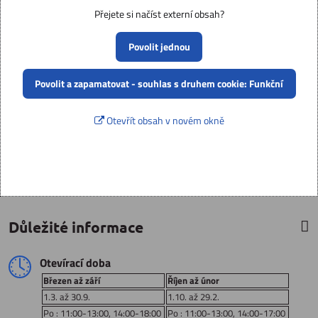
Přejete si načíst externí obsah?
Povolit jednou
Povolit a zapamatovat - souhlas s druhem cookie: Funkční
Otevřít obsah v novém okně
Důležité informace
Otevírací doba
Březen až září
Říjen až únor
1.3. až 30.9.
1.10. až 29.2.
Po : 11:00-13:00, 14:00-18:00
Po : 11:00-13:00, 14:00-17:00