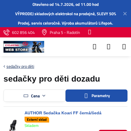
Otevřeno od 14.7.2026, od 11.00 hod
✕
VÝPRODEJ skladových elektrokol na prodejně, SLEVY 50%
Prodej,
servis
celoročně.
Výroba akumulátorů Lifepo4
.
602 856 404
Praha 5 - Radotín
sedačky pro děti
sedačky pro děti dozadu
Parametry
Cena
AUTHOR Sedačka Koari FF černá/šedá
Externí sklad
Skladem