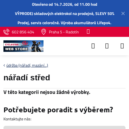
Otevřeno od 14.7.2026, od 11.00 hod
✕
VÝPRODEJ skladových elektrokol na prodejně, SLEVY 50%
Prodej,
servis
celoročně.
Výroba akumulátorů Lifepo4
.
602 856 404
Praha 5 - Radotín
údržba (nářadí, mazání...)
nářadí střed
Potřebujete poradit s výběrem?
Kontaktujte nás: