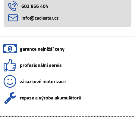
602 856 404
info​@cyclestar​.cz
garance nejnižší ceny
profesionální servis
zákazkové motorizace
repase a výroba akumulátorů