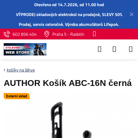
Otevřeno od 14.7.2026, od 11.00 hod
✕
VÝPRODEJ skladových elektrokol na prodejně, SLEVY 50%
Prodej,
servis
celoročně.
Výroba akumulátorů Lifepo4
.
602 856 404
Praha 5 - Radotín
košíky na láhve
AUTHOR Košík ABC-16N černá
Externí sklad