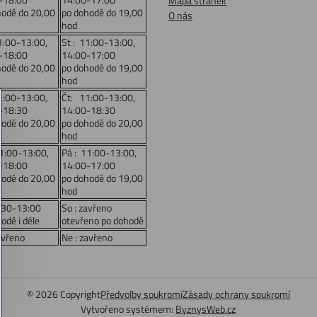
Mapa stránek
hodě do 20,00
po dohodě do 19,00
O nás
hod
1:00-13:00,
St : 11:00-13:00,
-18:00
14:00-17:00
hodě do 20,00
po dohodě do 19,00
hod
1:00-13:00,
Čt: 11:00-13:00,
-18:30
14:00-18:30
hodě do 20,00
po dohodě do 20,00
hod
11:00-13:00,
Pá : 11:00-13:00,
-18:00
14:00-17:00
hodě do 20,00
po dohodě do 19,00
hod
:30-13:00
So : zavřeno
odě i déle
otevřeno po dohodě
avřeno
Ne : zavřeno
©
2026
Copyright
Předvolby soukromí
Zásady ochrany soukromí
Vytvořeno systémem:
ByznysWeb.cz