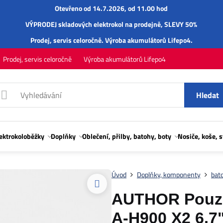
Otevřeno od 14.7.2026, od 11.00 hod
VÝPRODEJ skladových elektrokol na prodejně, SLEVY 50%
Prodej,
servis
celoročně.
Výroba akumulátorů Lifepo4
.
Prodej, servis celoročně
Výroba akumulátorů Lifepo4
Hledat
lektrokoloběžky
Doplňky
Oblečení, přilby, batohy, boty
Nosiče, koše, 
Úvod
Doplňky, komponenty
bato
AUTHOR Pouzd
A-H900 X2 6,7