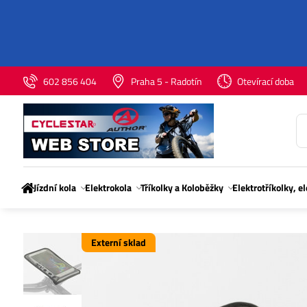
602 856 404
Praha 5 - Radotín
Otevírací doba
Jízdní kola
Elektrokola
Tříkolky a Koloběžky
Elektrotříkolky, e
Externí sklad