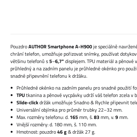
Pouzdro
AUTHOR Smartphone A-H900
je speciálně navrže
chrání telefon, umožňuje pořizovat snímky, používat dotykovou
většinu telefonů s
5
–
6,7"
displejem. TPU materiál a pěnové vy
průhledný a na zadním panelu je průhledné okénko pro použit
snadné připevnění telefonu k držáku.
Průhledné okénko na zadním panelu pro snadné použití fo
TPU
tkanina a pěnové vycpávky udrží váš telefon zcela v b
Slide-click
držák umožňuje Snadno & Rychle připevnit telef
Universální objímka pro průměr trubky 22–32 mm.
Max. rozměry telefonu: d.
165
mm, š.
83
mm, v.
9
mm.
Vnější rozměry: d. 180 mm, š. 110 mm.
Hmotnost: pouzdro
46 g
& držák 27 g.