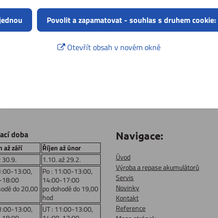
 jednou
Povolit a zapamatovat - souhlas s druhem cookie:
Otevřít obsah v novém okně
rací doba
Navigace:
 až září
Říjen až únor
Úvod
ž 30.9.
1.10. až 29.2.
Výroba a repase akumulátorů
1:00-13:00,
Po : 11:00-13:00,
Servis
-18:00
14:00-17:00
Novinky
hodě do 20,00
po dohodě do 19,00
hod
Kontakt
Reference
1:00-13:00,
UT : 11:00-13:00,
-18:00
14:00-17:00