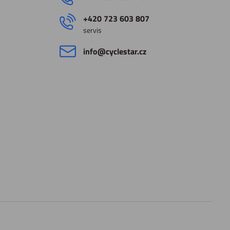
+420 723 603 807
servis
info​@cyclestar​.cz