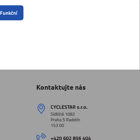
 Funkční
Kontaktujte nás
CYCLESTAR s​.r​.o​.
Sídliště 1082
Praha 5 Radotín
153 00
+420 602 856 404