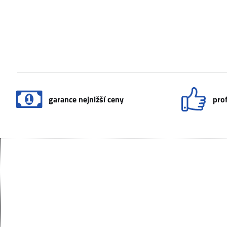
garance nejnižší ceny
prof