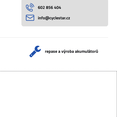
602 856 404
info​@cyclestar​.cz
repase a výroba akumulátorů