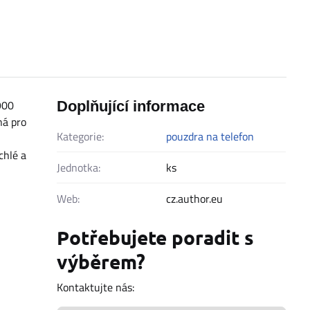
900
Doplňující informace
ná pro
Kategorie:
pouzdra na telefon
chlé a
Jednotka:
ks
Web:
cz.author.eu
Potřebujete poradit s
výběrem?
Kontaktujte nás: