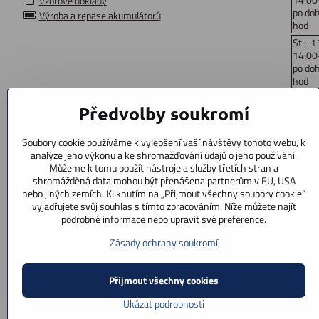
Vzorové doklady
po do
Výroba a repase akumulátorů
hod
St : 1
14:00
po do
hod
Čt: 1
Předvolby soukromí
14:00
po do
hod
Soubory cookie používáme k vylepšení vaší návštěvy tohoto webu, k
Pá : 
analýze jeho výkonu a ke shromažďování údajů o jeho používání.
14:00
Můžeme k tomu použít nástroje a služby třetích stran a
po do
shromážděná data mohou být přenášena partnerům v EU, USA
hod
nebo jiných zemích. Kliknutím na „Přijmout všechny soubory cookie“
vyjadřujete svůj souhlas s tímto zpracováním. Níže můžete najít
So: 9
podrobné informace nebo upravit své preference.
po doh
Ne : z
Zásady ochrany soukromí
Přijmout všechny cookies
Ukázat podrobnosti