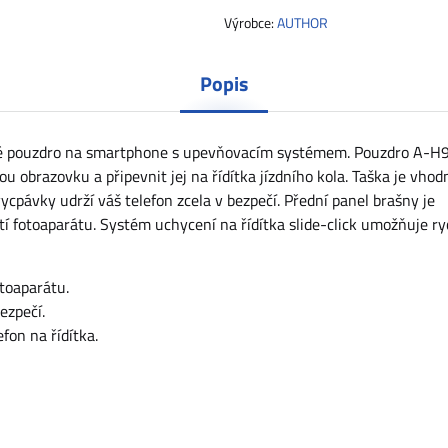
Výrobce:
AUTHOR
Popis
né pouzdro na smartphone s upevňovacím systémem. Pouzdro A-H
 obrazovku a připevnit jej na řídítka jízdního kola. Taška je vhod
cpávky udrží váš telefon zcela v bezpečí. Přední panel brašny je
í fotoaparátu. Systém uchycení na řídítka slide-click umožňuje ry
toaparátu.
ezpečí.
on na řídítka.