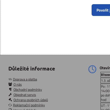
Povolit
Oteví
Důležité informace
Březen
Doprava a platba
1.3. a
O nás
Po : 1
Obchodní podmínky
14:00
Objednat servis
po do
hod
Ochrana osobních údajů
Reklamační podmínky
UT : 1
14:00