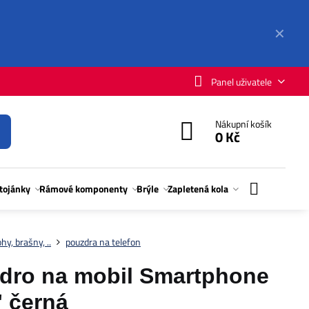
✕
Panel uživatele
Nákupní košík
0 Kč
stojánky
Rámové komponenty
Brýle
Zapletená kola
hy, brašny, ..
pouzdra na telefon
ro na mobil Smartphone
" černá