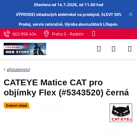
Otevřeno od 14.7.2026, od 11.00 hod
✕
VÝPRODEJ skladových elektrokol na prodejně, SLEVY 50%
Prodej,
servis
celoročně.
Výroba akumulátorů Lifepo4
.
602 856 404
Praha 5 - Radotín
příslušenství
CATEYE Matice CAT pro
objímky Flex (#5343520) černá
Externí sklad