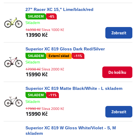
27" Racer XC 15," Lime/black/red
SKLADEM
-6%
Skladem
14990 Kč
Sleva 1000 Kč
Zobrazit
13990 Kč
Superior XC 819 Gloss Dark Red/Silver
SKLADEM
Externí sklad
-11%
Skladem
17990 Kč
Sleva 2000 Kč
Do košíku
15990 Kč
Superior XC 819 Matte Black/White - L skladem
SKLADEM
-11%
Skladem
17990 Kč
Sleva 2000 Kč
Zobrazit
15990 Kč
Superior XC 819 W Gloss White/Violet - S, M
skladem