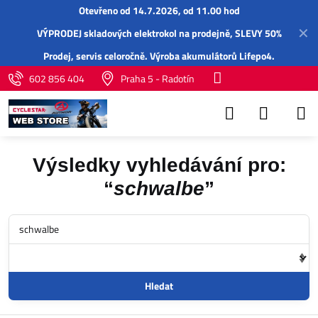
Otevřeno od 14.7.2026, od 11.00 hod
✕
VÝPRODEJ skladových elektrokol na prodejně, SLEVY 50%
Prodej,
servis
celoročně.
Výroba akumulátorů Lifepo4
.
602 856 404
Praha 5 - Radotín
Výsledky vyhledávání pro:
“
schwalbe
”
Hledat