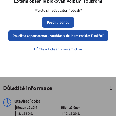
Externí obsah je blokován Volbami soukromí
Přejete si načíst externí obsah?
Povolit jednou
Povolit a zapamatovat - souhlas s druhem cookie: Funkční
Otevřít obsah v novém okně
Důležité informace
Otevírací doba
Březen až září
Říjen až únor
1.3. až 30.9.
1.10. až 29.2.