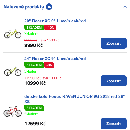
Nalezené produkty
36
20" Racer XC 9" Lime/black/red
SKLADEM
-10%
Skladem
9990 Kč
Sleva 1000 Kč
Zobrazit
8990 Kč
24" Racer XC 9" Lime/black/red
SKLADEM
-8%
Skladem
11990 Kč
Sleva 1000 Kč
Zobrazit
10990 Kč
dětské kolo Focus RAVEN JUNIOR 9G 2018 red 26"
XS
SKLADEM
Skladem
12699 Kč
Zobrazit