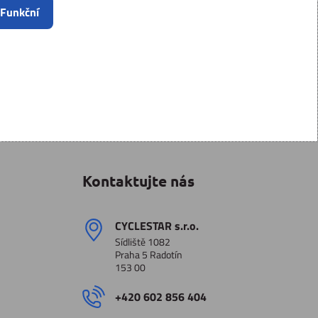
 Funkční
Kontaktujte nás
CYCLESTAR s​.r​.o​.
Sídliště 1082
Praha 5 Radotín
153 00
+420 602 856 404