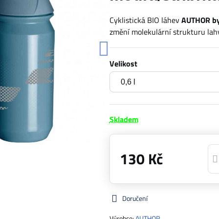
Cyklistická BIO láhev
AUTHOR by
změní molekulární strukturu lahv
Velikost
Skladem
130 Kč
Doručení
Výrobce:
AUTHOR