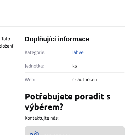
 Toto
Doplňující informace
zložení
Kategorie:
láhve
Jednotka:
ks
Web:
cz.author.eu
Potřebujete poradit s
výběrem?
Kontaktujte nás: