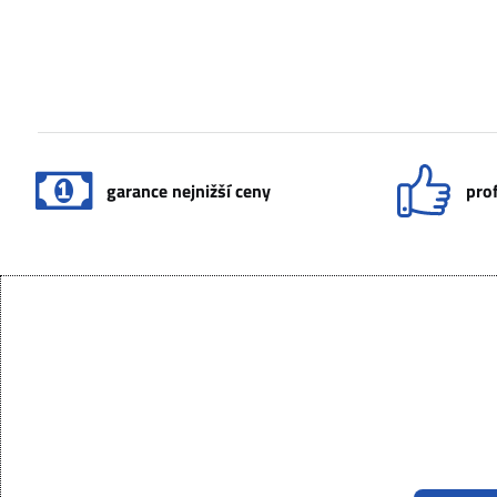
garance nejnižší ceny
prof