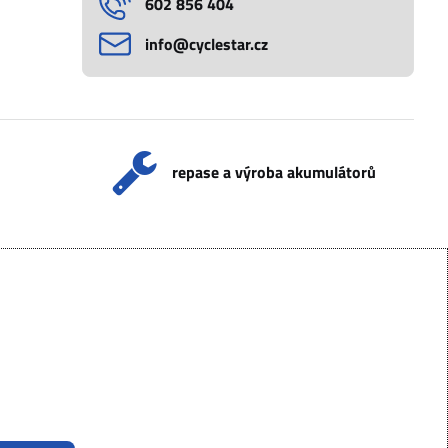
602 856 404
info​@cyclestar​.cz
repase a výroba akumulátorů