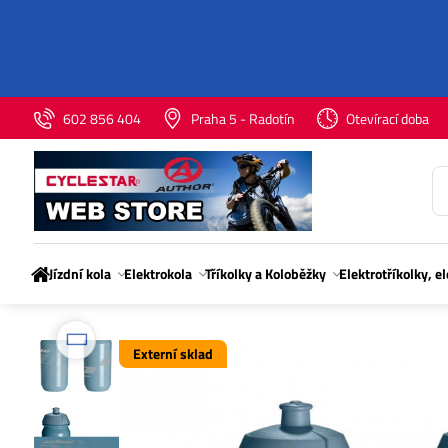
602 856 404
Praha 5 - Radotín
Otevírací doba
Jízdní kola
Elektrokola
Tříkolky a Koloběžky
Elektrotříkolky, e
Externí sklad