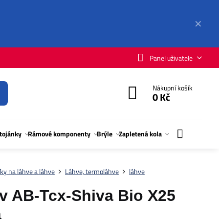
✕
Panel uživatele
Nákupní košík
0 Kč
stojánky
Rámové komponenty
Brýle
Zapletená kola
ky na láhve a láhve
Láhve, termoláhve
láhve
 AB-Tcx-Shiva Bio X25
á