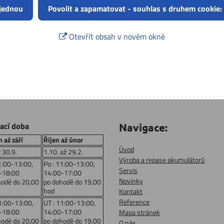
 jednou
Povolit a zapamatovat - souhlas s druhem cookie:
Otevřít obsah v novém okně
rací doba
Navigace:
 až září
Říjen až únor
Úvod
ž 30.9.
1.10. až 29.2.
Výroba a repase akumulátorů
1:00-13:00,
Po : 11:00-13:00,
Servis
-18:00
14:00-17:00
Novinky
hodě do 20,00
po dohodě do 19,00
hod
Kontakt
Reference
1:00-13:00,
UT : 11:00-13:00,
-18:00
14:00-17:00
Mapa stránek
hodě do 20,00
po dohodě do 19,00
O nás