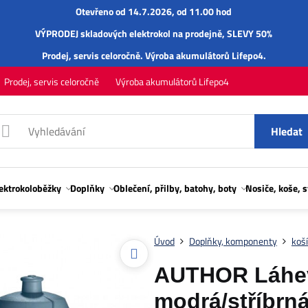
Otevřeno od 14.7.2026, od 11.00 hod
VÝPRODEJ skladových elektrokol na prodejně, SLEVY 50%
Prodej,
servis
celoročně.
Výroba akumulátorů Lifepo4
.
Prodej, servis celoročně
Výroba akumulátorů Lifepo4
Hledat
lektrokoloběžky
Doplňky
Oblečení, přilby, batohy, boty
Nosiče, koše, 
Úvod
Doplňky, komponenty
koší
AUTHOR Láhev
modrá/stříbrn