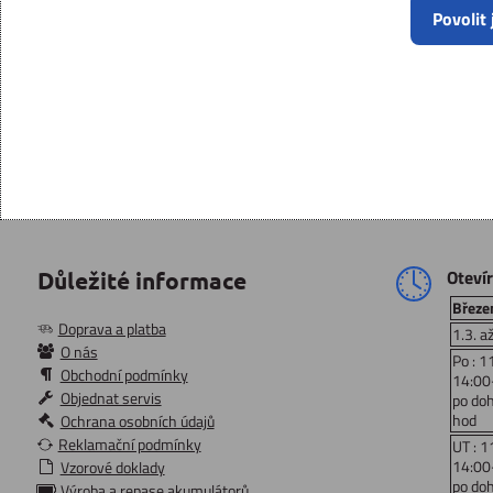
Povolit
Oteví
Důležité informace
Březen
Doprava a platba
1.3. a
O nás
Po : 1
Obchodní podmínky
14:00
Objednat servis
po do
hod
Ochrana osobních údajů
Reklamační podmínky
UT : 1
14:00
Vzorové doklady
po do
Výroba a repase akumulátorů