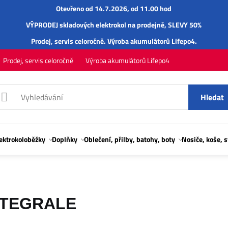
Otevřeno od 14.7.2026, od 11.00 hod
VÝPRODEJ skladových elektrokol na prodejně, SLEVY 50%
Prodej,
servis
celoročně.
Výroba akumulátorů Lifepo4
.
Prodej, servis celoročně
Výroba akumulátorů Lifepo4
Hledat
lektrokoloběžky
Doplňky
Oblečení, přilby, batohy, boty
Nosiče, koše, 
NTEGRALE