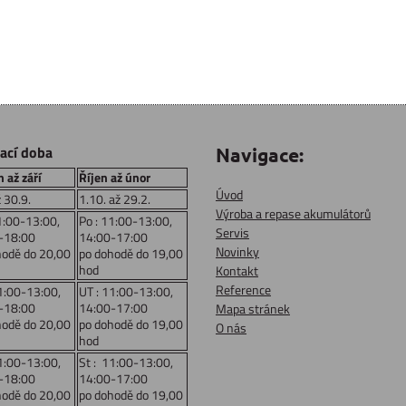
rací doba
Navigace:
 až září
Říjen až únor
Úvod
ž 30.9.
1.10. až 29.2.
Výroba a repase akumulátorů
1:00-13:00,
Po : 11:00-13:00,
Servis
-18:00
14:00-17:00
Novinky
hodě do 20,00
po dohodě do 19,00
hod
Kontakt
Reference
1:00-13:00,
UT : 11:00-13:00,
-18:00
14:00-17:00
Mapa stránek
hodě do 20,00
po dohodě do 19,00
O nás
hod
1:00-13:00,
St : 11:00-13:00,
-18:00
14:00-17:00
hodě do 20,00
po dohodě do 19,00