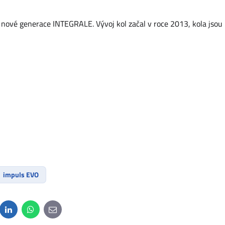
a nové generace INTEGRALE. Vývoj kol začal v roce 2013, kola jsou
impuls EVO
dit
LinkedIn
WhatsApp
E-
mail