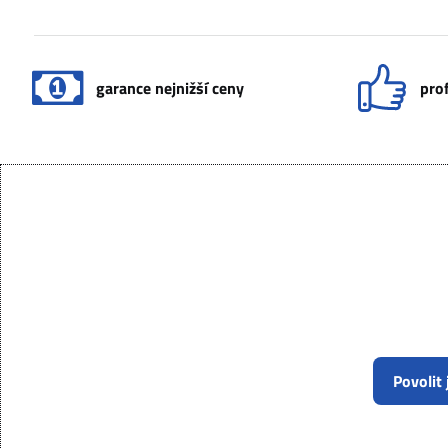
garance nejnižší ceny
prof
Povolit