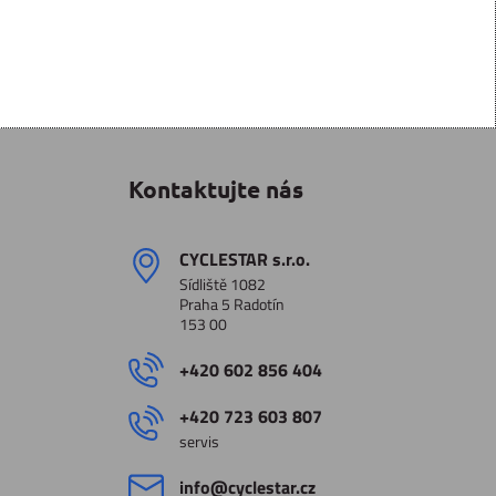
Kontaktujte nás
CYCLESTAR s​.r​.o​.
Sídliště 1082
Praha 5 Radotín
153 00
+420 602 856 404
+420 723 603 807
servis
info​@cyclestar​.cz