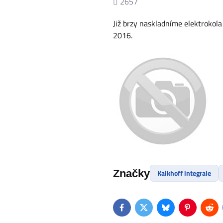
Počet
2657
shlédnutí
Již brzy naskladníme elektrokol
2016.
Značky
Kalkhoff integrale
Facebook
Twitter
Bluesky
Pinterest
Red