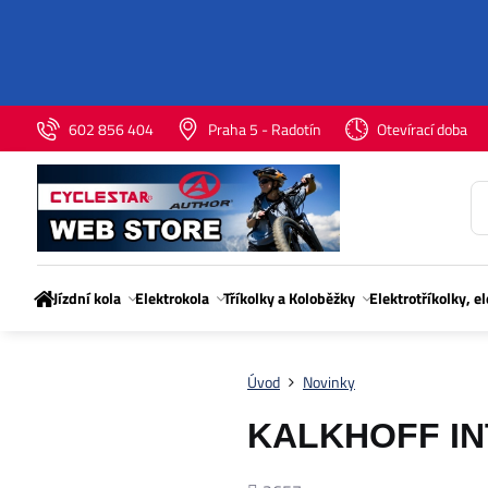
602 856 404
Praha 5 - Radotín
Otevírací doba
Jízdní kola
Elektrokola
Tříkolky a Koloběžky
Elektrotříkolky, e
Úvod
Novinky
KALKHOFF I