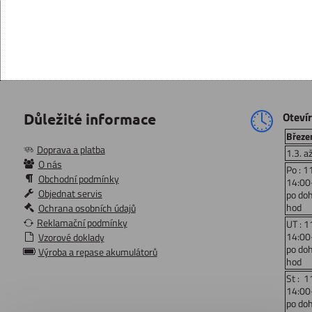
Oteví
Důležité informace
Březen
Doprava a platba
1.3. a
O nás
Po : 1
Obchodní podmínky
14:00
Objednat servis
po do
hod
Ochrana osobních údajů
Reklamační podmínky
UT : 1
14:00
Vzorové doklady
po do
Výroba a repase akumulátorů
hod
St : 1
14:00
po do