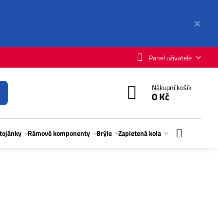
✕
Panel uživatele
Nákupní košík
0 Kč
stojánky
Rámové komponenty
Brýle
Zapletená kola