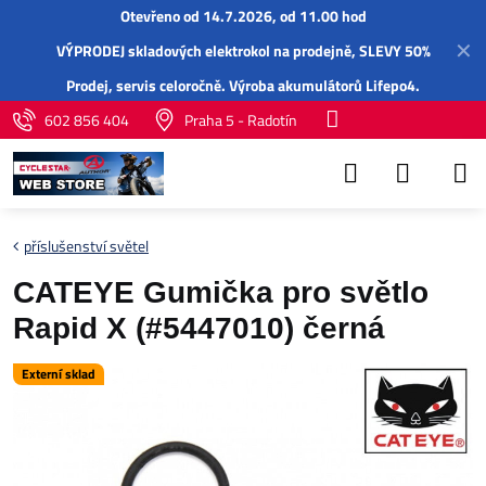
Otevřeno od 14.7.2026, od 11.00 hod
✕
VÝPRODEJ skladových elektrokol na prodejně, SLEVY 50%
Prodej,
servis
celoročně.
Výroba akumulátorů Lifepo4
.
602 856 404
Praha 5 - Radotín
příslušenství světel
CATEYE Gumička pro světlo
Rapid X (#5447010) černá
Externí sklad