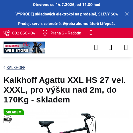
Otevřeno od 14.7.2026, od 11.00 hod
✕
VÝPRODEJ skladových elektrokol na prodejně, SLEVY 50%
Prodej,
servis
celoročně.
Výroba akumulátorů Lifepo4
.
602 856 404
Praha 5 - Radotín
KALKHOFF
Kalkhoff Agattu XXL HS 27 vel.
XXXL, pro výšku nad 2m, do
170Kg - skladem
SKLADEM