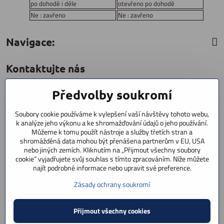
po dohodě i déle
otevřeno po dohodě
Ne : zavřeno
Ne : zavřeno
Navigace:
Kontaktujte nás
Předvolby soukromí
CYCLESTAR s​.r​.o​.
Sídliště 1082
Soubory cookie používáme k vylepšení vaší návštěvy tohoto webu,
Praha 5 Radotín
k analýze jeho výkonu a ke shromažďování údajů o jeho používání.
153 00
Můžeme k tomu použít nástroje a služby třetích stran a
shromážděná data mohou být přenášena partnerům v EU, USA
+420 602 856 404
nebo jiných zemích. Kliknutím na „Přijmout všechny soubory
cookie“ vyjadřujete svůj souhlas s tímto zpracováním. Níže můžete
+420 723 603 807
najít podrobné informace nebo upravit své preference.
servis
Zásady ochrany soukromí
info​@cyclestar​.cz
Přijmout všechny cookies
©
2026
Copyright
Předvolby soukromí
Zásady ochrany soukromí