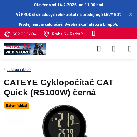
Otevřeno od 14.7.2026, od 11.00 hod
✕
VÝPRODEJ skladových elektrokol na prodejně, SLEVY 50%
Prodej,
servis
celoročně.
Výroba akumulátorů Lifepo4
.
602 856 404
Praha 5 - Radotín
cyklopočítače
CATEYE Cyklopočítač CAT
Quick (RS100W) černá
Externí sklad