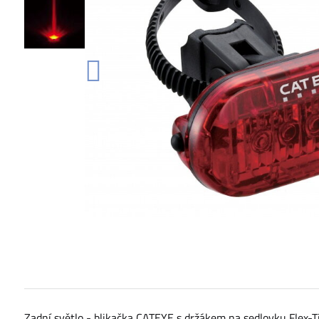
Zadní světlo - blikačka CATEYE s držákem na sedlovku Flex-T