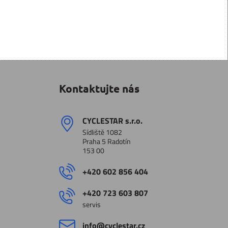
Kontaktujte nás
CYCLESTAR s​.r​.o​.
Sídliště 1082
Praha 5 Radotín
153 00
+420 602 856 404
+420 723 603 807
servis
info​@cyclestar​.cz