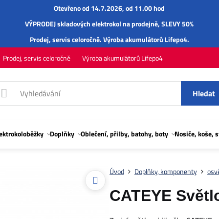
Otevřeno od 14.7.2026, od 11.00 hod
VÝPRODEJ skladových elektrokol na prodejně, SLEVY 50%
Prodej,
servis
celoročně.
Výroba akumulátorů Lifepo4
.
Prodej, servis celoročně
Výroba akumulátorů Lifepo4
Hledat
lektrokoloběžky
Doplňky
Oblečení, přilby, batohy, boty
Nosiče, koše, 
Úvod
Doplňky, komponenty
osvě
CATEYE Světl