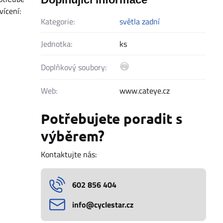
vícení:
Kategorie:
světla zadní
Jednotka:
ks
Doplňkový soubory:
Web:
www.cateye.cz
Potřebujete poradit s
výběrem?
Kontaktujte nás:
602 856 404
info​@cyclestar​.cz