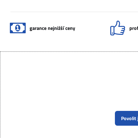
garance nejnižší ceny
prof
Povolit