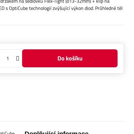
s držákem na sedlovku Flex-Tight (o13-32mm) + klip na
ED s OptiCube technologií zvýšující výkon diod. Průhledné těl
Do košíku
ptiCube
Doplňující informace