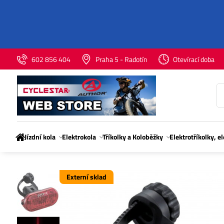
602 856 404
Praha 5 - Radotín
Otevírací doba
Jízdní kola
Elektrokola
Tříkolky a Koloběžky
Elektrotříkolky, e
Externí sklad