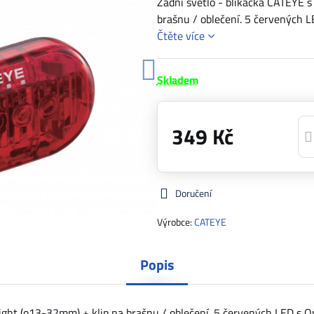
Zadní světlo - blikačka CATEYE 
brašnu / oblečení. 5 červených L
Čtěte více
Skladem
349 Kč
Doručení
Výrobce:
CATEYE
Popis
ight (o13-32mm) + klip na brašnu / oblečení. 5 červených LED s O