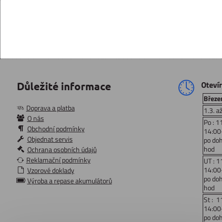
Oteví
Důležité informace
Březen
Doprava a platba
1.3. a
O nás
Po : 1
Obchodní podmínky
14:00
Objednat servis
po do
hod
Ochrana osobních údajů
Reklamační podmínky
UT : 1
14:00
Vzorové doklady
po do
Výroba a repase akumulátorů
hod
St : 1
14:00
po do