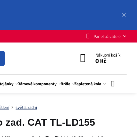
✕
Panel uživatele
Nákupní košík
0 Kč
stojánky
Rámové komponenty
Brýle
Zapletená kola
tlení
světla zadní
o zad. CAT TL-LD155