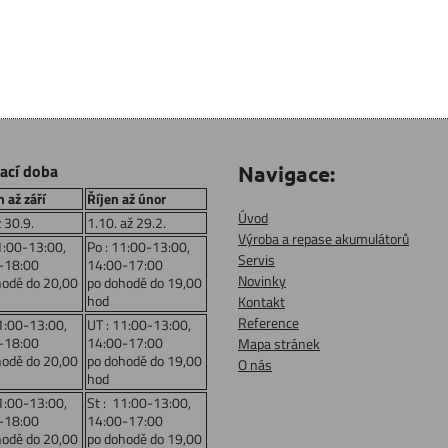
rací doba
Navigace:
 až září
Říjen až únor
Úvod
ž 30.9.
1.10. až 29.2.
Výroba a repase akumulátorů
1:00-13:00,
Po : 11:00-13:00,
Servis
-18:00
14:00-17:00
Novinky
hodě do 20,00
po dohodě do 19,00
hod
Kontakt
Reference
1:00-13:00,
UT : 11:00-13:00,
-18:00
14:00-17:00
Mapa stránek
hodě do 20,00
po dohodě do 19,00
O nás
hod
1:00-13:00,
St : 11:00-13:00,
-18:00
14:00-17:00
hodě do 20,00
po dohodě do 19,00