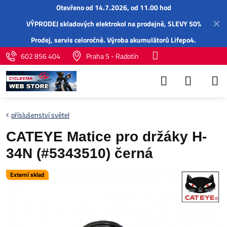
Otevřeno od 14.7.2026, od 11.00 hod
✕
VÝPRODEJ skladových elektrokol na prodejně, SLEVY 50%
Prodej,
servis
celoročně.
Výroba akumulátorů Lifepo4
.
602 856 404
Praha 5 - Radotín
příslušenství světel
CATEYE Matice pro držáky H-
34N (#5343510) černá
Externí sklad